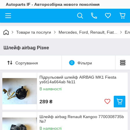
Autoparts IF - Авторозбірка нового покоління
Товари та послуги
Mercedes, Ford, Renault, Fiat...
Ел
Шлейф airbag Різне
Сортування
0
Фільтри
Підрульовий шлейф AIRBAG MK1 Fiesta
ys6t14a664ab №11
В наявності
289
₴
Шлейф airbag Renault Kangoo 7700308735b
№7
В наявності