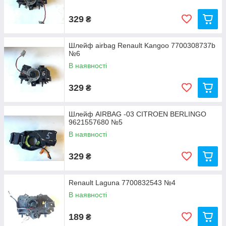
329
₴
Шлейф airbag Renault Kangoo 7700308737b
№6
В наявності
329
₴
Шлейф AIRBAG -03 CITROEN BERLINGO
9621557680 №5
В наявності
329
₴
Renault Laguna 7700832543 №4
В наявності
189
₴