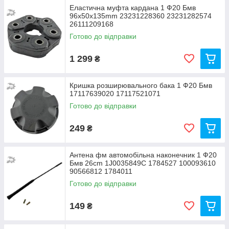
Еластична муфта кардана 1 Ф20 Бмв
96x50x135mm 23231228360 23231282574
26111209168
Готово до відправки
1 299
₴
Кришка розширювального бака 1 Ф20 Бмв
17117639020 17117521071
Готово до відправки
249
₴
Антена фм автомобільна наконечник 1 Ф20
Бмв 26cm 1J0035849C 1784527 100093610
90566812 1784011
Готово до відправки
149
₴