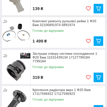
139
₴
Комплект ремонту рульової рейки 1 Ф20
Бмв 32106891974 6891974
Готово до відправки
1 499
₴
Заглушка отвору системи охолодження 1
Ф20 Бмв 11531439134 17127799184
7799184
Готово до відправки
319
₴
Кріплення радіатора верх 1 Ф20 Бмв
17117596922 17117596923
Готово до відправки