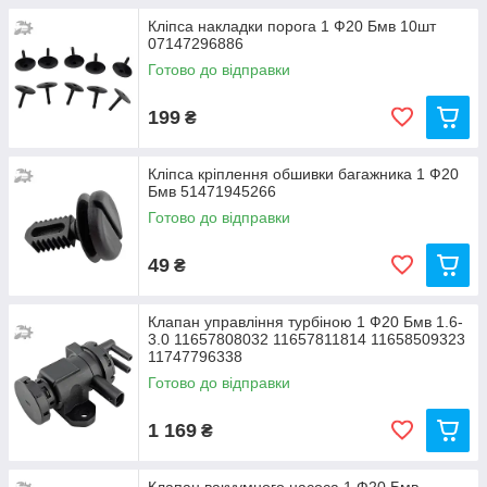
Кліпса накладки порога 1 Ф20 Бмв 10шт
07147296886
Готово до відправки
199
₴
Кліпса кріплення обшивки багажника 1 Ф20
Бмв 51471945266
Готово до відправки
49
₴
Клапан управління турбіною 1 Ф20 Бмв 1.6-
3.0 11657808032 11657811814 11658509323
11747796338
Готово до відправки
1 169
₴