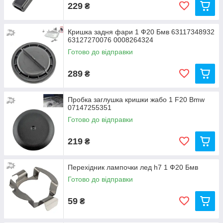
229
₴
Кришка задня фари 1 Ф20 Бмв 63117348932
63127270076 0008264324
Готово до відправки
289
₴
Пробка заглушка кришки жабо 1 F20 Bmw
07147255351
Готово до відправки
219
₴
Перехідник лампочки лед h7 1 Ф20 Бмв
Готово до відправки
59
₴