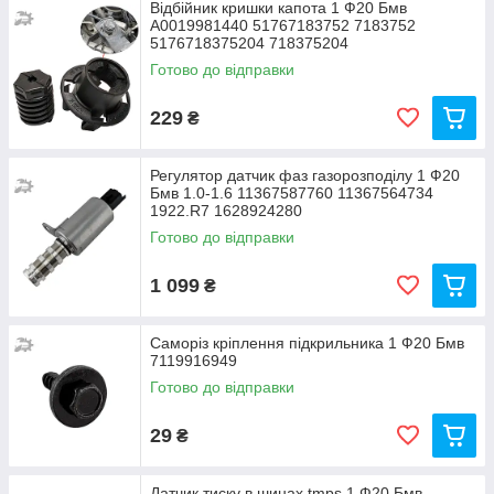
Відбійник кришки капота 1 Ф20 Бмв
A0019981440 51767183752 7183752
5176718375204 718375204
Готово до відправки
229
₴
Регулятор датчик фаз газорозподілу 1 Ф20
Бмв 1.0-1.6 11367587760 11367564734
1922.R7 1628924280
Готово до відправки
1 099
₴
Саморіз кріплення підкрильника 1 Ф20 Бмв
7119916949
Готово до відправки
29
₴
Датчик тиску в шинах tmps 1 Ф20 Бмв