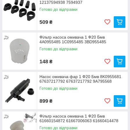
12137594938 7594937
Готово до відправки
509
₴
Фільтр насоса омивача 1 Ф20 Бмв
4A0955485 1C0955485 3BD955485
Готово до відправки
148
₴
Насос омивача фар 1 Ф20 Бмв 8K0955681
67637217792 67637217792 9A795568
Готово до відправки
899
₴
Фільтр насоса омивача 1 Ф20 Бмв
61660154872 61667006063 61660414478
Готово до відправки