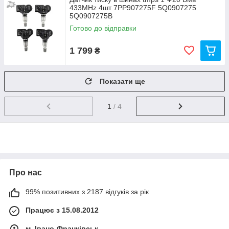
433MHz 4шт 7PP907275F 5Q0907275
5Q0907275B
Готово до відправки
1 799
₴
Показати ще
1
/ 4
Про нас
99% позитивних з 2187 відгуків за рік
Працює з 15.08.2012
м. Івано-Франківськ