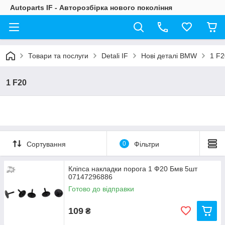
Autoparts IF - Авторозбірка нового покоління
Товари та послуги
Detali IF
Нові деталі BMW
1 F2
1 F20
Сортування
0
Фільтри
Кліпса накладки порога 1 Ф20 Бмв 5шт
07147296886
Готово до відправки
109
₴