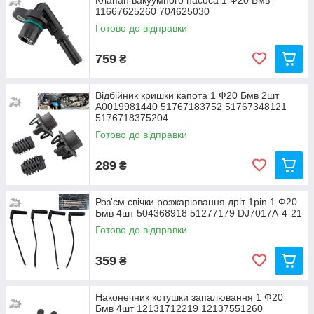
Клапан вакуумного насоса 1 Ф20 Бмв
11667625260 704625030
Готово до відправки
759
₴
Відбійник кришки капота 1 Ф20 Бмв 2шт
A0019981440 51767183752 51767348121
5176718375204
Готово до відправки
289
₴
Роз'єм свічки розжарювання дріт 1pin 1 Ф20
Бмв 4шт 504368918 51277179 DJ7017A-4-21
Готово до відправки
359
₴
Наконечник котушки запалювання 1 Ф20
Бмв 4шт 12131712219 12137551260