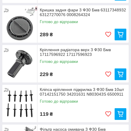
Кришка задня фари 3 Ф30 Бмв 63117348932
63127270076 0008264324
Готово до відправки
289
₴
Кріплення радіатора верх 3 Ф30 Бмв
17117596922 17117596923
Готово до відправки
229
₴
Кліпса кріплення підкрилка 3 Ф30 Бмв 10шт
07142151750 34201631 N803043S 6500911
Готово до відправки
119
₴
Фільтр насоса омивача 3 Ф30 Бмв