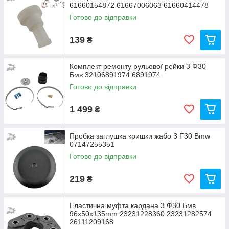
61660154872 61667006063 61660414478
Готово до відправки
139
₴
Комплект ремонту рульової рейки 3 Ф30
Бмв 32106891974 6891974
Готово до відправки
1 499
₴
Пробка заглушка кришки жабо 3 F30 Bmw
07147255351
Готово до відправки
219
₴
Еластична муфта кардана 3 Ф30 Бмв
96x50x135mm 23231228360 23231282574
26111209168