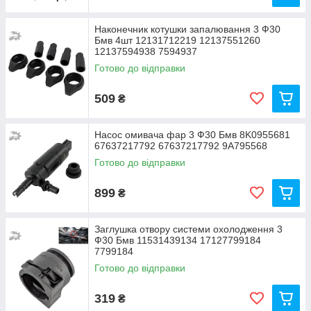
Наконечник котушки запалювання 3 Ф30
Бмв 4шт 12131712219 12137551260
12137594938 7594937
Готово до відправки
509
₴
Насос омивача фар 3 Ф30 Бмв 8K0955681
67637217792 67637217792 9A795568
Готово до відправки
899
₴
Заглушка отвору системи охолодження 3
Ф30 Бмв 11531439134 17127799184
7799184
Готово до відправки
319
₴