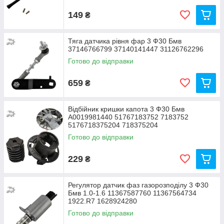
149
₴
Тяга датчика рівня фар 3 Ф30 Бмв
37146766799 37140141447 31126762296
Готово до відправки
659
₴
Відбійник кришки капота 3 Ф30 Бмв
A0019981440 51767183752 7183752
5176718375204 718375204
Готово до відправки
229
₴
Регулятор датчик фаз газорозподілу 3 Ф30
Бмв 1.0-1.6 11367587760 11367564734
1922.R7 1628924280
Готово до відправки