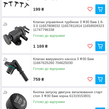
199
₴
Клапан управління турбіною 3 Ф30 Бмв 1.6-
3.0 11657808032 11657811814 11658509323
11747796338
Готово до відправки
1 169
₴
Клапан вакуумного насоса 3 Ф30 Бмв
11667625260 704625030
Готово до відправки
759
₴
Кнопка запуску двигуна запалювання старт
стоп 3 Ф30 Бмв чорна 61319153831
Готово до відправки