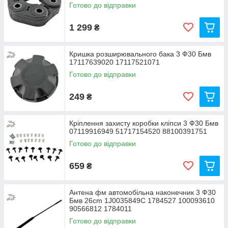
Готово до відправки
1 299
₴
Кришка розширювального бака 3 Ф30 Бмв
17117639020 17117521071
Готово до відправки
249
₴
Кріплення захисту коробки кліпси 3 Ф30 Бмв
07119916949 51717154520 88100391751
Готово до відправки
659
₴
Антена фм автомобільна наконечник 3 Ф30
Бмв 26cm 1J0035849C 1784527 100093610
90566812 1784011
Готово до відправки