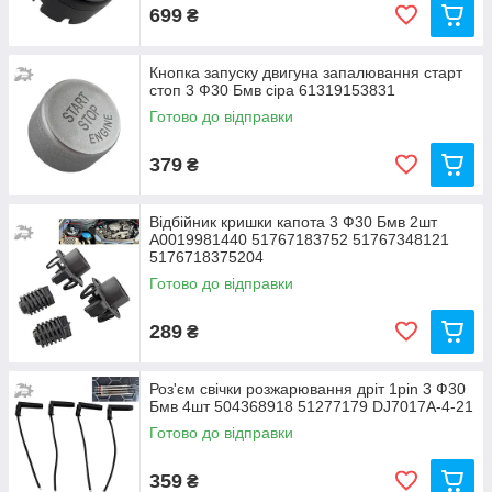
699
₴
Кнопка запуску двигуна запалювання старт
стоп 3 Ф30 Бмв сіра 61319153831
Готово до відправки
379
₴
Відбійник кришки капота 3 Ф30 Бмв 2шт
A0019981440 51767183752 51767348121
5176718375204
Готово до відправки
289
₴
Роз'єм свічки розжарювання дріт 1pin 3 Ф30
Бмв 4шт 504368918 51277179 DJ7017A-4-21
Готово до відправки
359
₴