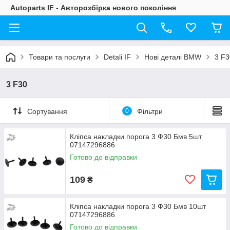
Autoparts IF - Авторозбірка нового покоління
Товари та послуги
Detali IF
Нові деталі BMW
3 F3
3 F30
Сортування
0
Фільтри
Кліпса накладки порога 3 Ф30 Бмв 5шт
07147296886
Готово до відправки
109
₴
Кліпса накладки порога 3 Ф30 Бмв 10шт
07147296886
Готово до відправки