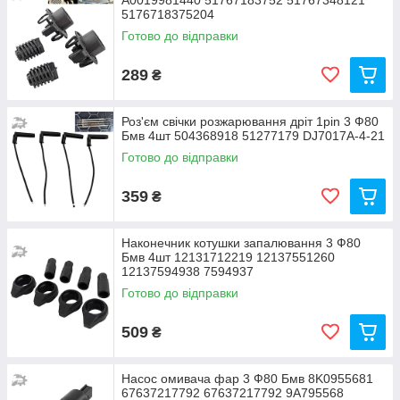
A0019981440 51767183752 51767348121
5176718375204
Готово до відправки
289
₴
Роз'єм свічки розжарювання дріт 1pin 3 Ф80
Бмв 4шт 504368918 51277179 DJ7017A-4-21
Готово до відправки
359
₴
Наконечник котушки запалювання 3 Ф80
Бмв 4шт 12131712219 12137551260
12137594938 7594937
Готово до відправки
509
₴
Насос омивача фар 3 Ф80 Бмв 8K0955681
67637217792 67637217792 9A795568