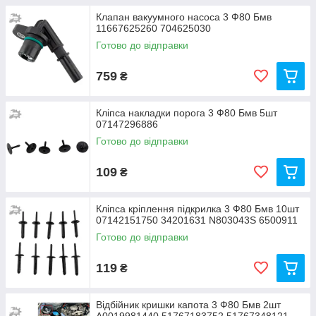
Клапан вакуумного насоса 3 Ф80 Бмв
11667625260 704625030
Готово до відправки
759
₴
Кліпса накладки порога 3 Ф80 Бмв 5шт
07147296886
Готово до відправки
109
₴
Кліпса кріплення підкрилка 3 Ф80 Бмв 10шт
07142151750 34201631 N803043S 6500911
Готово до відправки
119
₴
Відбійник кришки капота 3 Ф80 Бмв 2шт