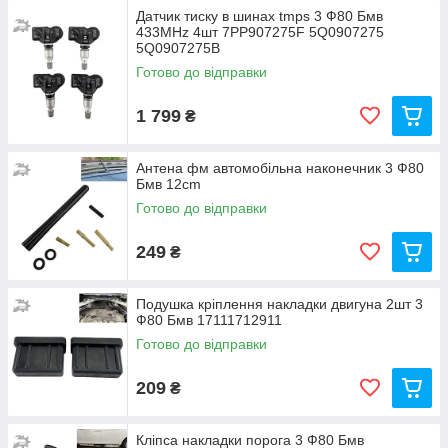
Датчик тиску в шинах tmps 3 Ф80 Бмв
433MHz 4шт 7PP907275F 5Q0907275
5Q0907275B
Готово до відправки
1 799
₴
Антена фм автомобільна наконечник 3 Ф80
Бмв 12cm
Готово до відправки
249
₴
Подушка кріплення накладки двигуна 2шт 3
Ф80 Бмв 17111712911
Готово до відправки
209
₴
Кліпса накладки порога 3 Ф80 Бмв