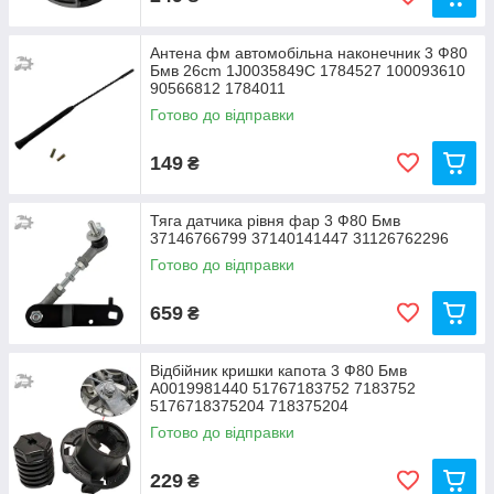
Антена фм автомобільна наконечник 3 Ф80
Бмв 26cm 1J0035849C 1784527 100093610
90566812 1784011
Готово до відправки
149
₴
Тяга датчика рівня фар 3 Ф80 Бмв
37146766799 37140141447 31126762296
Готово до відправки
659
₴
Відбійник кришки капота 3 Ф80 Бмв
A0019981440 51767183752 7183752
5176718375204 718375204
Готово до відправки
229
₴