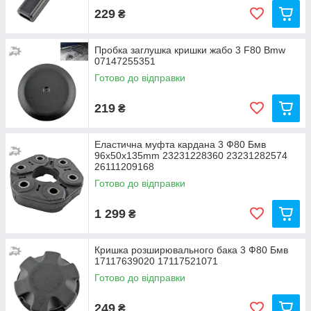
229
₴
Пробка заглушка кришки жабо 3 F80 Bmw
07147255351
Готово до відправки
219
₴
Еластична муфта кардана 3 Ф80 Бмв
96x50x135mm 23231228360 23231282574
26111209168
Готово до відправки
1 299
₴
Кришка розширювального бака 3 Ф80 Бмв
17117639020 17117521071
Готово до відправки
249
₴