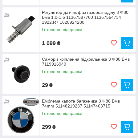
Регулятор датчик фаз газорозподілу 3 Ф80
Бмв 1.0-1.6 11367587760 11367564734
1922.R7 1628924280
Готово до відправки
1 099
₴
Саморіз кріплення підкрильника 3 Ф80 Бмв
7119916949
Готово до відправки
29
₴
Емблема капота багажника 3 Ф80 Бмв
74mm 51148219237 51147463715
Готово до відправки
299
₴