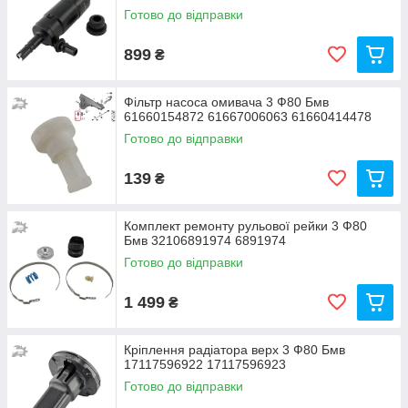
Готово до відправки
899
₴
Фільтр насоса омивача 3 Ф80 Бмв
61660154872 61667006063 61660414478
Готово до відправки
139
₴
Комплект ремонту рульової рейки 3 Ф80
Бмв 32106891974 6891974
Готово до відправки
1 499
₴
Кріплення радіатора верх 3 Ф80 Бмв
17117596922 17117596923
Готово до відправки