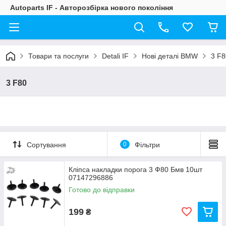
Autoparts IF - Авторозбірка нового покоління
Товари та послуги
Detali IF
Нові деталі BMW
3 F8
3 F80
Сортування
0
Фільтри
Кліпса накладки порога 3 Ф80 Бмв 10шт
07147296886
Готово до відправки
199
₴