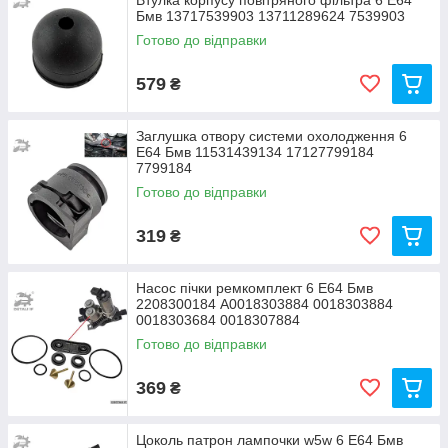
Втулка корпусу повітряного фільтра 6 Е64
Бмв 13717539903 13711289624 7539903
Готово до відправки
579
₴
Заглушка отвору системи охолодження 6
Е64 Бмв 11531439134 17127799184
7799184
Готово до відправки
319
₴
Насос пічки ремкомплект 6 Е64 Бмв
2208300184 A0018303884 0018303884
0018303684 0018307884
Готово до відправки
369
₴
Цоколь патрон лампочки w5w 6 Е64 Бмв