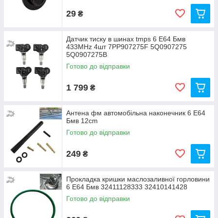
29
₴
Датчик тиску в шинах tmps 6 Е64 Бмв
433MHz 4шт 7PP907275F 5Q0907275
5Q0907275B
Готово до відправки
1 799
₴
Антена фм автомобільна наконечник 6 Е64
Бмв 12cm
Готово до відправки
249
₴
Прокладка кришки маслозаливної горловини
6 Е64 Бмв 32411128333 32410141428
Готово до відправки