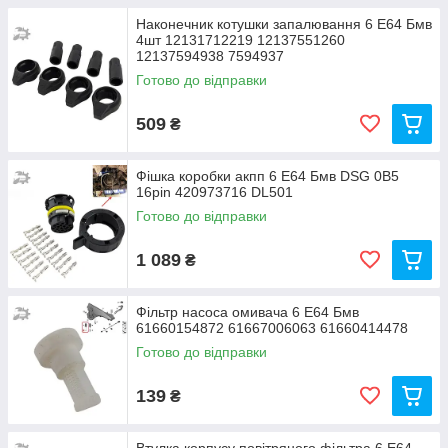
Наконечник котушки запалювання 6 Е64 Бмв
4шт 12131712219 12137551260
12137594938 7594937
Готово до відправки
509
₴
Фішка коробки акпп 6 Е64 Бмв DSG 0B5
16pin 420973716 DL501
Готово до відправки
1 089
₴
Фільтр насоса омивача 6 Е64 Бмв
61660154872 61667006063 61660414478
Готово до відправки
139
₴