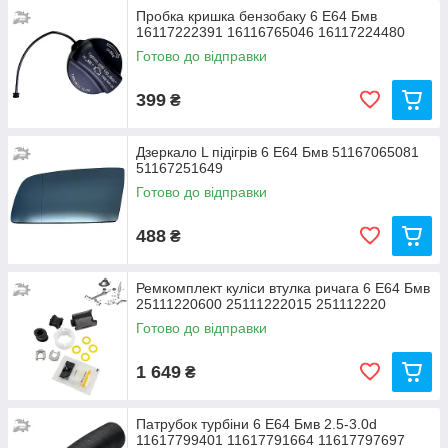
Пробка кришка бензобаку 6 Е64 Бмв
16117222391 16116765046 16117224480
Готово до відправки
399
₴
Дзеркало L підігрів 6 Е64 Бмв 51167065081
51167251649
Готово до відправки
488
₴
Ремкомплект куліси втулка ричага 6 Е64 Бмв
25111220600 25111222015 251112220
Готово до відправки
1 649
₴
Патрубок турбіни 6 Е64 Бмв 2.5-3.0d
11617799401 11617791664 11617797697