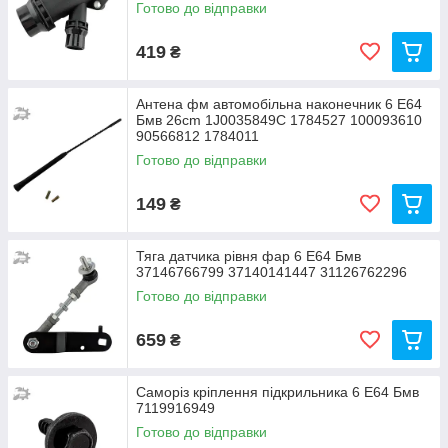
Готово до відправки
419
₴
Антена фм автомобільна наконечник 6 Е64
Бмв 26cm 1J0035849C 1784527 100093610
90566812 1784011
Готово до відправки
149
₴
Тяга датчика рівня фар 6 Е64 Бмв
37146766799 37140141447 31126762296
Готово до відправки
659
₴
Саморіз кріплення підкрильника 6 Е64 Бмв
7119916949
Готово до відправки