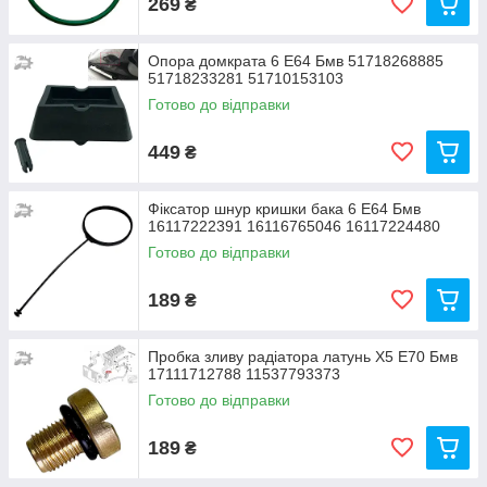
269
₴
Опора домкрата 6 Е64 Бмв 51718268885
51718233281 51710153103
Готово до відправки
449
₴
Фіксатор шнур кришки бака 6 Е64 Бмв
16117222391 16116765046 16117224480
Готово до відправки
189
₴
Пробка зливу радіатора латунь Х5 Е70 Бмв
17111712788 11537793373
Готово до відправки
189
₴