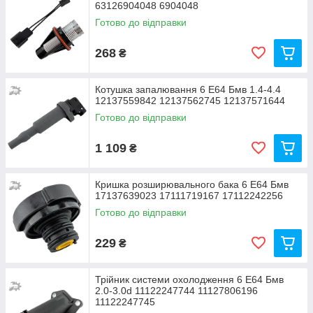
63126904048 6904048
Готово до відправки
268
₴
Котушка запалювання 6 Е64 Бмв 1.4-4.4
12137559842 12137562745 12137571644
Готово до відправки
1 109
₴
Кришка розширювального бака 6 Е64 Бмв
17137639023 17111719167 17112242256
Готово до відправки
229
₴
Трійник системи охолодження 6 Е64 Бмв
2.0-3.0d 11122247744 11127806196
11122247745