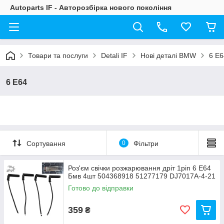
Autoparts IF - Авторозбірка нового покоління
Товари та послуги
Detali IF
Нові деталі BMW
6 E6
6 E64
Сортування
0
Фільтри
Роз'єм свічки розжарювання дріт 1pin 6 Е64
Бмв 4шт 504368918 51277179 DJ7017A-4-21
Готово до відправки
359
₴