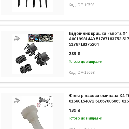
DF-19702
Відбійник кришки капота Х4
A0019981440 51767183752 51
5176718375204
289 ₴
Готово до відправки
DF-19698
Фільтр насоса омивача Х4 Г
61660154872 61667006063 61
139 ₴
Готово до відправки