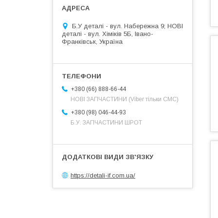
Б.У деталі - вул. Набережна 9; НОВІ
деталі - вул. Хіміків 5Б, Івано-
Франківськ, Україна
+380 (66) 888-66-44
НОВІ ЗАПЧАСТИНИ (Viber тільки СМС)
+380 (98) 046-44-93
Б.У. ЗАПЧАСТИНИ ШРОТ
https://detali-if.com.ua/