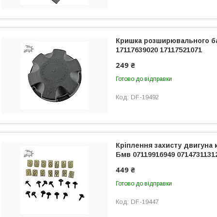
Кришка розширювального ба
17117639020 17117521071
249 ₴
Готово до відправки
DF-19492
Кріплення захисту двигуна к
Бмв 07119916949 0714731131
449 ₴
Готово до відправки
DF-19447