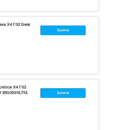
ка Х4 Г02 Бмв
Купити
ліпси Х4 Г02
2 88100391751
Купити