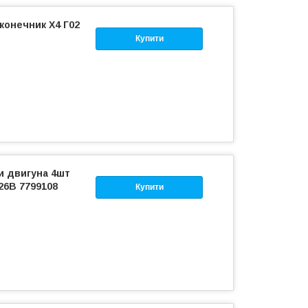
конечник Х4 Г02
Купити
и двигуна 4шт
26B 7799108
Купити