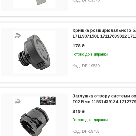
DF-19570
Кришка розширювального ба
17119071581 17117639022 171
178 ₴
Готово до відправки
DF-19530
Заглушка отвору системи о
Г02 Бмв 11531439134 171277
319 ₴
Готово до відправки
DF-19753