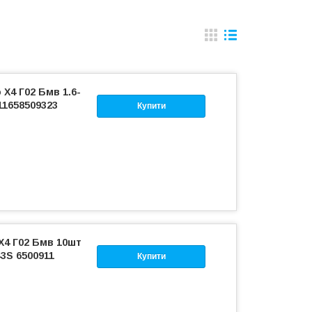
Х4 Г02 Бмв 1.6-
 11658509323
Купити
 Х4 Г02 Бмв 10шт
43S 6500911
Купити