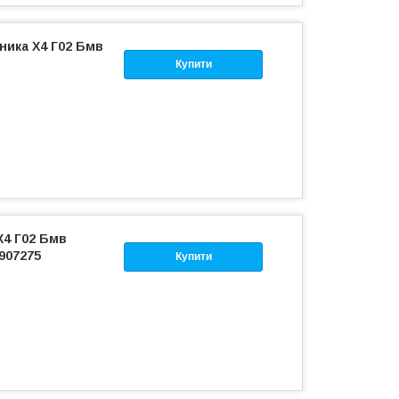
ника Х4 Г02 Бмв
Купити
Х4 Г02 Бмв
907275
Купити