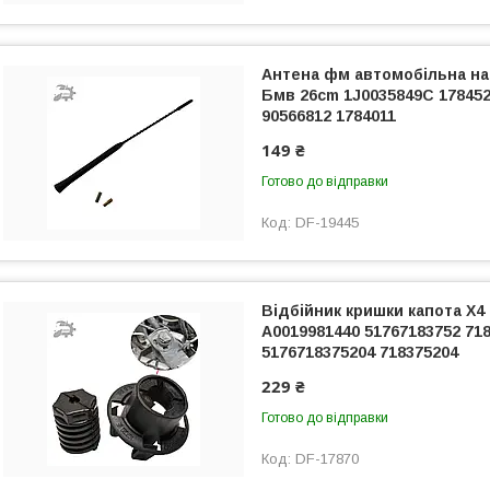
Антена фм автомобільна на
Бмв 26cm 1J0035849C 178452
90566812 1784011
149 ₴
Готово до відправки
DF-19445
Відбійник кришки капота Х4
A0019981440 51767183752 71
5176718375204 718375204
229 ₴
Готово до відправки
DF-17870