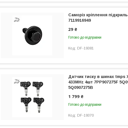
Саморіз кріплення підкриль
7119916949
29 ₴
Готово до відправки
DF-19381
Датчик тиску в шинах tmps 
433MHz 4шт 7PP907275F 5Q0
5Q0907275B
1 799 ₴
Готово до відправки
DF-19370