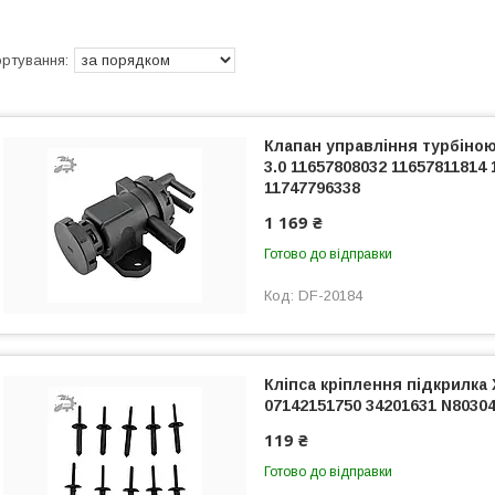
Клапан управління турбіною 
3.0 11657808032 11657811814
11747796338
1 169 ₴
Готово до відправки
DF-20184
Кліпса кріплення підкрилка
07142151750 34201631 N8030
119 ₴
Готово до відправки