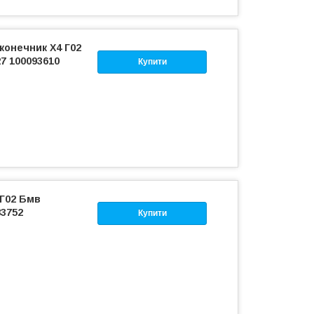
конечник Х4 Г02
7 100093610
Купити
 Г02 Бмв
83752
Купити