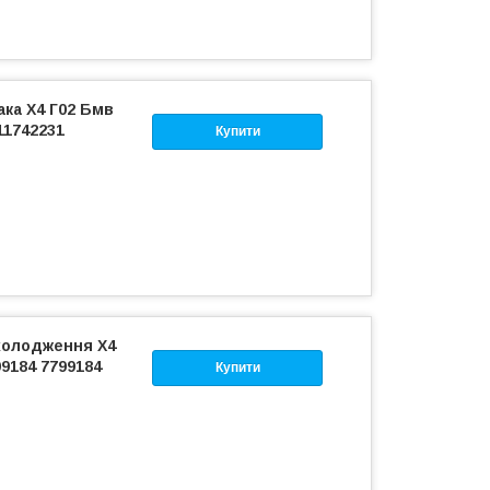
ка Х4 Г02 Бмв
11742231
Купити
холодження Х4
99184 7799184
Купити