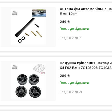
Антена фм автомобільна на
Бмв 12cm
249 ₴
Готово до відправки
DF-19161
Подушка кріплення накладк
Х4 Г02 Бмв 7C103226 7C1032
289 ₴
Готово до відправки
DF-19193