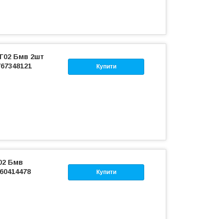
 Г02 Бмв 2шт
767348121
Купити
02 Бмв
660414478
Купити