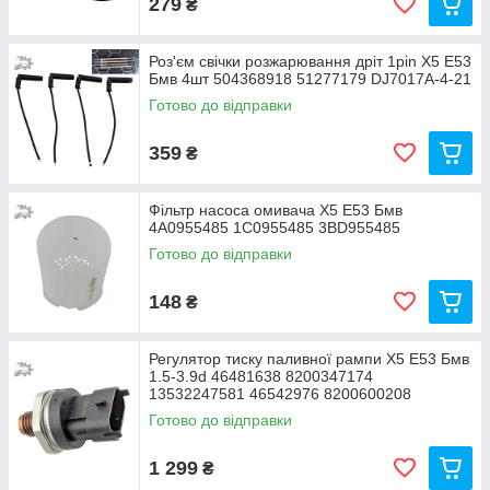
279
₴
Роз'єм свічки розжарювання дріт 1pin Х5 Е53
Бмв 4шт 504368918 51277179 DJ7017A-4-21
Готово до відправки
359
₴
Фільтр насоса омивача Х5 Е53 Бмв
4A0955485 1C0955485 3BD955485
Готово до відправки
148
₴
Регулятор тиску паливної рампи Х5 Е53 Бмв
1.5-3.9d 46481638 8200347174
13532247581 46542976 8200600208
Готово до відправки
1 299
₴