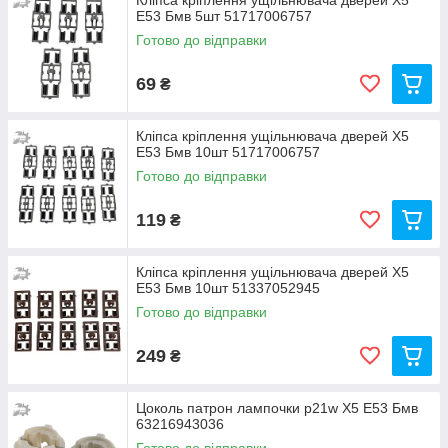
Кліпса кріплення ущільнювача дверей Х5
Е53 Бмв 5шт 51717006757
Готово до відправки
69
₴
Кліпса кріплення ущільнювача дверей Х5
Е53 Бмв 10шт 51717006757
Готово до відправки
119
₴
Кліпса кріплення ущільнювача дверей Х5
Е53 Бмв 10шт 51337052945
Готово до відправки
249
₴
Цоколь патрон лампочки p21w Х5 Е53 Бмв
63216943036