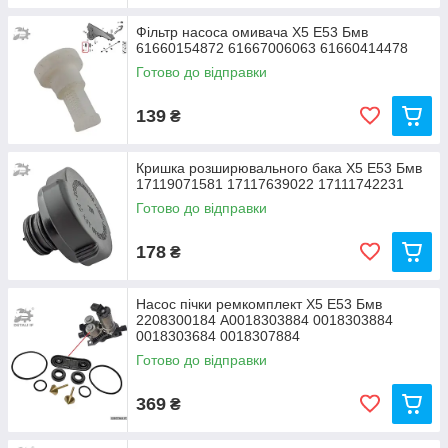
Фільтр насоса омивача Х5 Е53 Бмв
61660154872 61667006063 61660414478
Готово до відправки
139
₴
Кришка розширювального бака Х5 Е53 Бмв
17119071581 17117639022 17111742231
Готово до відправки
178
₴
Насос пічки ремкомплект Х5 Е53 Бмв
2208300184 A0018303884 0018303884
0018303684 0018307884
Готово до відправки
369
₴