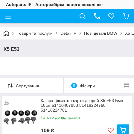
Autoparts IF - Авторозбірка нового покоління
Товари та послуги
Detali IF
Нові деталі BMW
X5 
X5 E53
Сортування
0
Фільтри
Кліпса фіксатор карти дверей Х5 Е53 Бмв
10шт 51410407983 51418224768
51418224781
Готово до відправки
109
₴