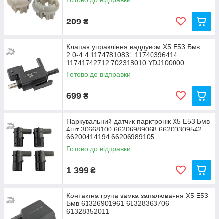
Готово до відправки
209
₴
Клапан управління наддувом Х5 Е53 Бмв
2.0-4.4 11747810831 11740396414
11741742712 702318010 YDJ100000
Готово до відправки
699
₴
Паркувальний датчик парктронік Х5 Е53 Бмв
4шт 30668100 66206989068 66200309542
66200414194 66206989105
Готово до відправки
1 399
₴
Контактна група замка запалювання Х5 Е53
Бмв 61326901961 61328363706
61328352011