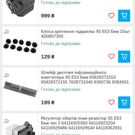
Готово до відправки
999
₴
Кліпса кріплення підкрилка Х5 Е53 Бмв 10шт
4D0807300
Готово до відправки
129
₴
Шлейф дисплея інформаційного
комп'ютера Х5 Е53 Бмв 65828372153
65828372155 7608731040 8360736 8384931
Готово до відправки
199
₴
Регулятор обертів пічки резистор Х5 Е53
Бмв тип 2 64116920365 64116923204
64116929486 64116929540 64118362931