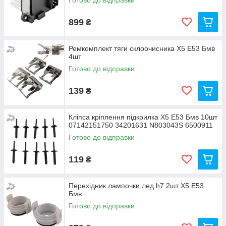
Готово до відправки
899
₴
Ремкомплект тяги склоочисника Х5 Е53 Бмв
4шт
Готово до відправки
139
₴
Кліпса кріплення підкрилка Х5 Е53 Бмв 10шт
07142151750 34201631 N803043S 6500911
Готово до відправки
119
₴
Перехідник лампочки лед h7 2шт Х5 Е53
Бмв
Готово до відправки