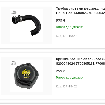
Трубка системи рециркуляції
Рено 1.5d 144604527R 82003
979 ₴
Готово до відправки
DF-19577
Кришка розширювального ба
8200048024 7700805131 77008
259 ₴
Готово до відправки
DF-19452