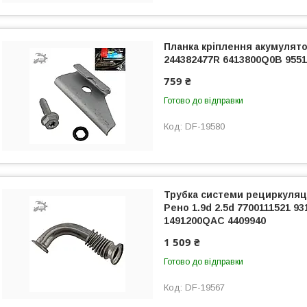
Планка кріплення акумулято
244382477R 6413800Q0B 9551
759 ₴
Готово до відправки
DF-19580
Трубка системи рециркуляції
Рено 1.9d 2.5d 7700111521 93
1491200QAC 4409940
1 509 ₴
Готово до відправки
DF-19567