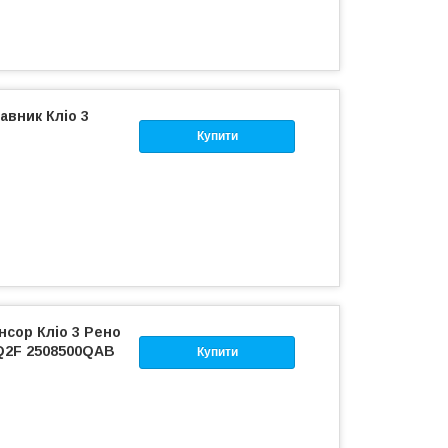
авник Кліо 3
Купити
нсор Кліо 3 Рено
0Q2F 2508500QAB
Купити