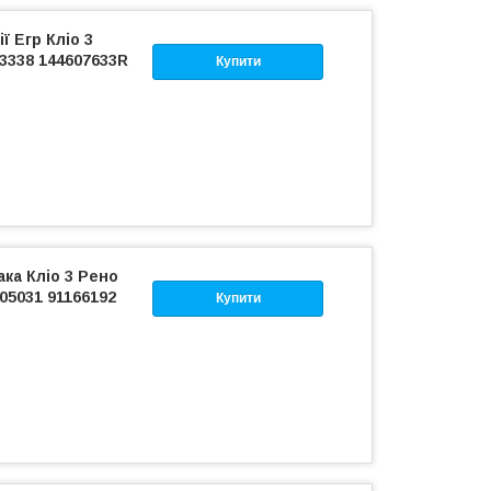
 Егр Кліо 3
23338 144607633R
Купити
ка Кліо 3 Рено
05031 91166192
Купити