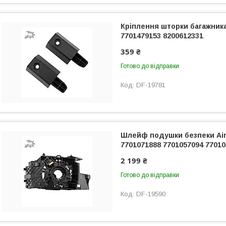
Кріплення шторки багажника
7701479153 8200612331
359 ₴
Готово до відправки
DF-19781
Шлейф подушки безпеки Air
7701071888 7701057094 7701
2 199 ₴
Готово до відправки
DF-19590