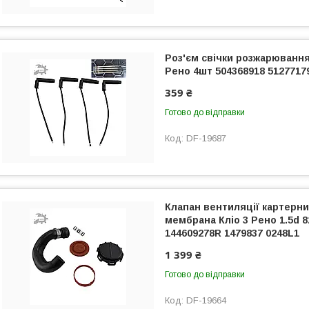
Роз'єм свічки розжарювання 
Рено 4шт 504368918 5127717
359 ₴
Готово до відправки
DF-19687
Клапан вентиляції картерних
мембрана Кліо 3 Рено 1.5d 
144609278R 1479837 0248L1
1 399 ₴
Готово до відправки
DF-19664