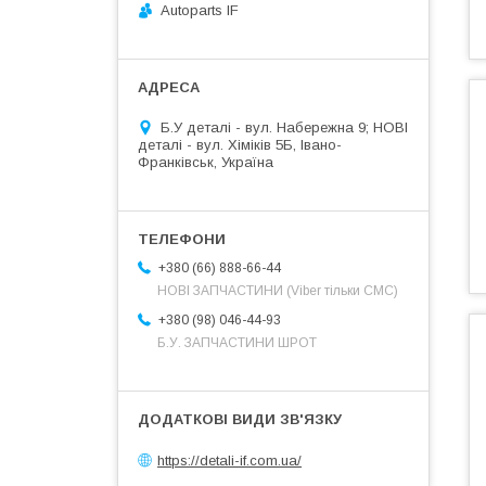
Autoparts IF
Б.У деталі - вул. Набережна 9; НОВІ
деталі - вул. Хіміків 5Б, Івано-
Франківськ, Україна
+380 (66) 888-66-44
НОВІ ЗАПЧАСТИНИ (Viber тільки СМС)
+380 (98) 046-44-93
Б.У. ЗАПЧАСТИНИ ШРОТ
https://detali-if.com.ua/