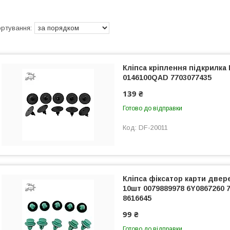
Кліпса кріплення підкрилка 
0146100QAD 7703077435
139 ₴
Готово до відправки
DF-20011
Кліпса фіксатор карти двер
10шт 0079889978 6Y0867260 
8616645
99 ₴
Готово до відправки