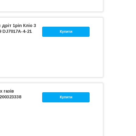
дріт 1pin Кліо 3
9 DJ7017A-4-21
Купити
 газів
8200323338
Купити