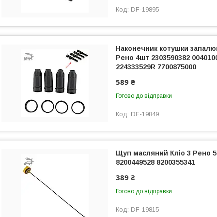
DF-19895
Наконечник котушки запалю
Рено 4шт 2303590382 004010
224333529R 7700875000
589 ₴
Готово до відправки
DF-19849
Щуп масляний Кліо 3 Рено 
8200449528 8200355341
389 ₴
Готово до відправки
DF-19815