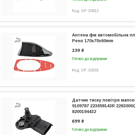
DF-20012
Антена фм автомобільна пл
Рено 170х70х60mm
239 ₴
Готово до відправки
DF-20201
Датчик тиску повітря мапсе
9109787 223658143R 226300
8200194432
699 ₴
Готово до відправки