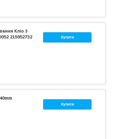
вання Кліо 3
0052 215952732
Купити
540mm
Купити