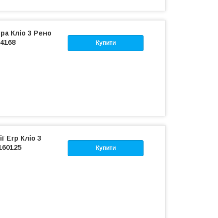
ра Кліо 3 Рено
4168
Купити
 Егр Кліо 3
160125
Купити