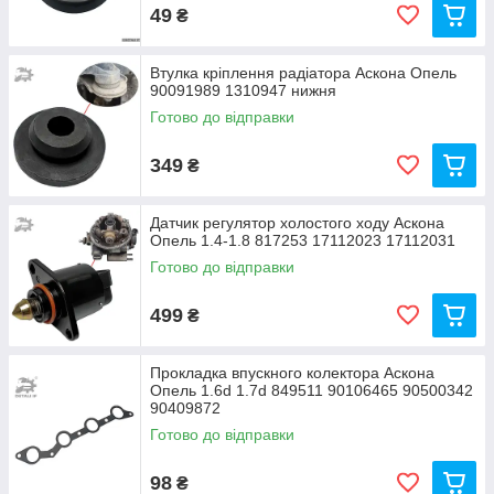
49
₴
Втулка кріплення радіатора Аскона Опель
90091989 1310947 нижня
Готово до відправки
349
₴
Датчик регулятор холостого ходу Аскона
Опель 1.4-1.8 817253 17112023 17112031
Готово до відправки
499
₴
Прокладка впускного колектора Аскона
Опель 1.6d 1.7d 849511 90106465 90500342
90409872
Готово до відправки
98
₴