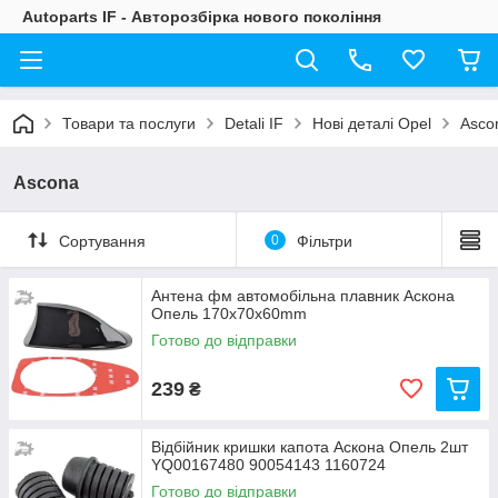
Autoparts IF - Авторозбірка нового покоління
Товари та послуги
Detali IF
Нові деталі Opel
Asco
Ascona
Сортування
0
Фільтри
Антена фм автомобільна плавник Аскона
Опель 170х70х60mm
Готово до відправки
239
₴
Відбійник кришки капота Аскона Опель 2шт
YQ00167480 90054143 1160724
Готово до відправки