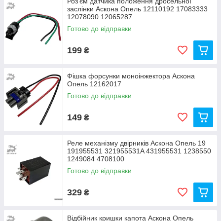
Роз'єм датчика положення дросельної
заслінки Аскона Опель 12110192 17083333
12078090 12065287
Готово до відправки
199
₴
Фішка форсунки моноінжектора Аскона
Опель 12162017
Готово до відправки
149
₴
Реле механізму двірників Аскона Опель 19
191955531 321955531A 431955531 1238550
1249084 4708100
Готово до відправки
329
₴
Відбійник кришки капота Аскона Опель