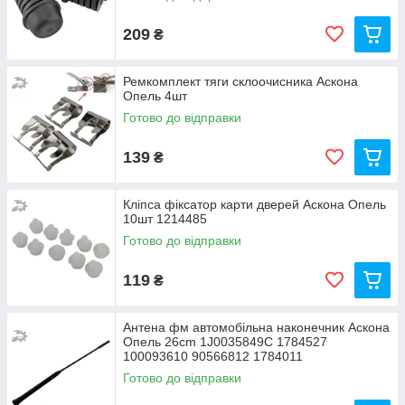
209
₴
Ремкомплект тяги склоочисника Аскона
Опель 4шт
Готово до відправки
139
₴
Кліпса фіксатор карти дверей Аскона Опель
10шт 1214485
Готово до відправки
119
₴
Антена фм автомобільна наконечник Аскона
Опель 26cm 1J0035849C 1784527
100093610 90566812 1784011
Готово до відправки