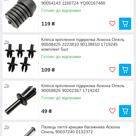
90054143 1160724 YQ00167480
Готово до відправки
119
₴
Кліпса кріплення підкрилка Аскона Опель
90508425 2223810 90138810 1719245
комплект 5шт
Готово до відправки
109
₴
Кліпса кріплення підкрилка Аскона Опель
90058826 90262367 1719242
Готово до відправки
49
₴
Палець петлі кришки багажника Аскона
Опель 90037240 0132372