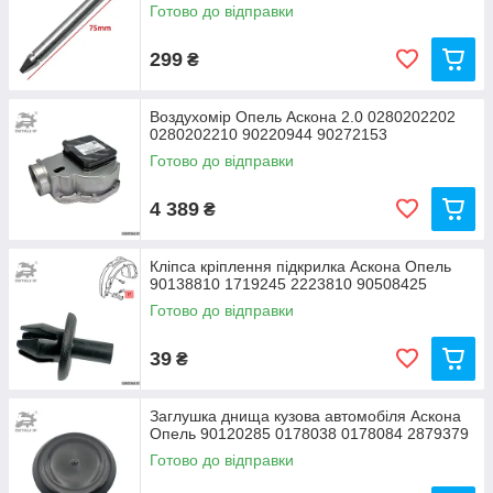
Готово до відправки
299
₴
Воздухомір Опель Аскона 2.0 0280202202
0280202210 90220944 90272153
Готово до відправки
4 389
₴
Кліпса кріплення підкрилка Аскона Опель
90138810 1719245 2223810 90508425
Готово до відправки
39
₴
Заглушка днища кузова автомобіля Аскона
Опель 90120285 0178038 0178084 2879379
Готово до відправки