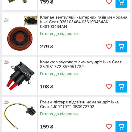
759
₴
Клапан вентиляції картерних газів мембрана
Інка Сеат 036103464 036103464AK
036103464AH
Готово до відправки
279
₴
Конектор звукового сигналу дріт Інка Сеат
357951772 357951722
Готово до відправки
108
₴
Роз'єм ліхтаря підсвітки номера дріт Інка
Сеат 1J0971972 3B0972702
Готово до відправки
159
₴