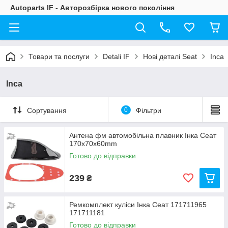
Autoparts IF - Авторозбірка нового покоління
Товари та послуги
Detali IF
Нові деталі Seat
Inca
Inca
Сортування
0
Фільтри
Антена фм автомобільна плавник Інка Сеат
170х70х60mm
Готово до відправки
239
₴
Ремкомплект куліси Інка Сеат 171711965
171711181
Готово до відправки