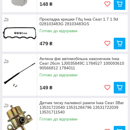
148
₴
Прокладка кришки Гбц Інка Сеат 1.7 1.9d
028103483G 28103483GS
Готово до відправки
479
₴
Антена фм автомобільна наконечник Інка
Сеат 26cm 1J0035849C 1784527 100093610
90566812 1784011
Готово до відправки
149
₴
Датчик тиску паливної рампи Інка Сеат 3Bar
13531722040 13531284796 13531722039
13531711540
Готово до відправки