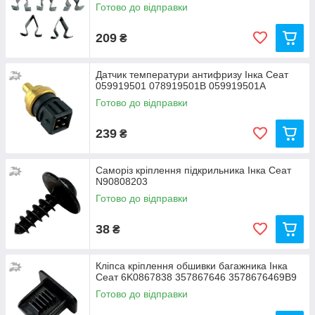
Готово до відправки
209
₴
Датчик температури антифризу Інка Сеат
059919501 078919501B 059919501A
Готово до відправки
239
₴
Саморіз кріплення підкрильника Інка Сеат
N90808203
Готово до відправки
38
₴
Кліпса кріплення обшивки багажника Інка
Сеат 6K0867838 357867646 3578676469B9
Готово до відправки