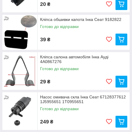
20
₴
Кліпса обшивки капота Інка Сеат 9182822
Готово до відправки
39
₴
Кліпса салона автомобіля Інка Ауді
4A0867276
Готово до відправки
29
₴
Насос омивача скла Інка Сеат 67128377612
1J5955651 1T0955651
Готово до відправки
249
₴