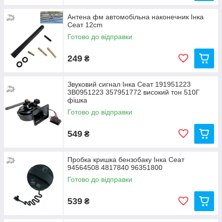
Антена фм автомобільна наконечник Інка
Сеат 12cm
Готово до відправки
249
₴
Звуковий сигнал Інка Сеат 191951223
3B0951223 357951772 високий тон 510Г
фішка
Готово до відправки
549
₴
Пробка кришка бензобаку Інка Сеат
94564508 4817840 96351800
Готово до відправки
539
₴