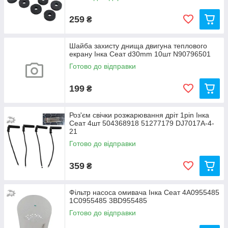
259
₴
Шайба захисту днища двигуна теплового
екрану Інка Сеат d30mm 10шт N90796501
Готово до відправки
199
₴
Роз'єм свічки розжарювання дріт 1pin Інка
Сеат 4шт 504368918 51277179 DJ7017A-4-
21
Готово до відправки
359
₴
Фільтр насоса омивача Інка Сеат 4A0955485
1C0955485 3BD955485
Готово до відправки