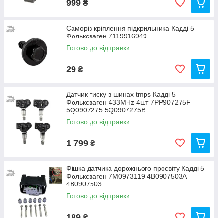
999
₴
Саморіз кріплення підкрильника Кадді 5
Фольксваген 7119916949
Готово до відправки
29
₴
Датчик тиску в шинах tmps Кадді 5
Фольксваген 433MHz 4шт 7PP907275F
5Q0907275 5Q0907275B
Готово до відправки
1 799
₴
Фішка датчика дорожнього просвіту Кадді 5
Фольксваген 7M0973119 4B0907503A
4B0907503
Готово до відправки
189
₴