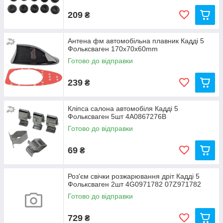
209
₴
Антена фм автомобільна плавник Кадді 5
Фольксваген 170х70х60mm
Готово до відправки
239
₴
Кліпса салона автомобіля Кадді 5
Фольксваген 5шт 4A0867276B
Готово до відправки
69
₴
Роз'єм свічки розжарювання дріт Кадді 5
Фольксваген 2шт 4G0971782 07Z971782
Готово до відправки
729
₴