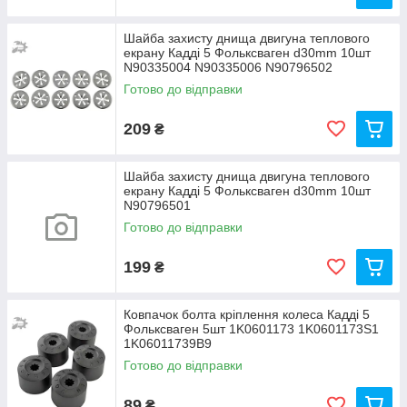
Шайба захисту днища двигуна теплового
екрану Кадді 5 Фольксваген d30mm 10шт
N90335004 N90335006 N90796502
Готово до відправки
209
₴
Шайба захисту днища двигуна теплового
екрану Кадді 5 Фольксваген d30mm 10шт
N90796501
Готово до відправки
199
₴
Ковпачок болта кріплення колеса Кадді 5
Фольксваген 5шт 1K0601173 1K0601173S1
1K06011739B9
Готово до відправки
89
₴