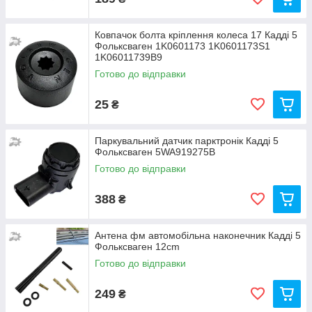
Ковпачок болта кріплення колеса 17 Кадді 5
Фольксваген 1K0601173 1K0601173S1
1K06011739B9
Готово до відправки
25
₴
Паркувальний датчик парктронік Кадді 5
Фольксваген 5WA919275B
Готово до відправки
388
₴
Антена фм автомобільна наконечник Кадді 5
Фольксваген 12cm
Готово до відправки
249
₴