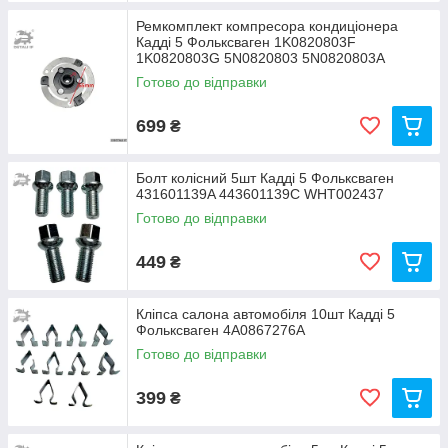
Ремкомплект компресора кондиціонера
Кадді 5 Фольксваген 1K0820803F
1K0820803G 5N0820803 5N0820803A
Готово до відправки
699
₴
Болт колісний 5шт Кадді 5 Фольксваген
431601139A 443601139C WHT002437
Готово до відправки
449
₴
Кліпса салона автомобіля 10шт Кадді 5
Фольксваген 4A0867276A
Готово до відправки
399
₴