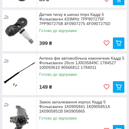
Датчик тиску в шинах tmps Кадді 5
Фольксваген 433MHz 7PP907275F
7PP907275B 4F0907275 4F0907275D
Готово до відправки
399
₴
Антена фм автомобільна наконечник Кадді 5
Фольксваген 26cm 1J0035849C 1784527
100093610 90566812 1784011
Готово до відправки
149
₴
Замок запалювання корпус Кадді 5
Фольксваген 1K0905841 1K0905851A
1K0905851B 5K0905865
Готово до відправки