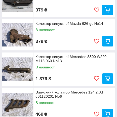
379
₴
Колектор випускної Mazda 626 gc No14
В наявності
379
₴
Колектор випускної Mercedes S500 W220
M113.960 No13
В наявності
1 379
₴
Випускний колактор Mercedes 124 2.0d
601120201 No6
В наявності
469
₴