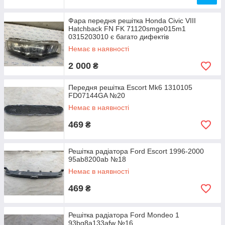
Фара передня решітка Honda Civic VIII
Hatchback FN FK 71120smge015m1
0315203010 є багато дифектів
Немає в наявності
2 000
₴
Передня решітка Escort Mk6 1310105
FD07144GA №20
Немає в наявності
469
₴
Решітка радіатора Ford Escort 1996-2000
95ab8200ab №18
Немає в наявності
469
₴
Решітка радіатора Ford Mondeo 1
93bg8a133afw №16