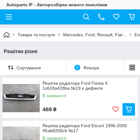
Autoparts IF - Авторозбірка нового покоління
Товари та послуги
Mercedes, Ford, Renault, Fiat...
Ел
Решітки різне
Сортування
0
Фільтри
Решітка радіатора Ford Fiesta 4
1s618a428ba №19 є дифекти
В наявності
469
₴
Решітка радіатора Ford Escort 1996-2000
95ab8200cb №17
В наявності