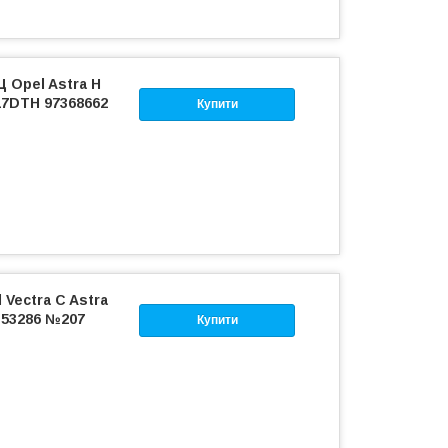
Ц Opel Astra H
17DTH 97368662
Купити
 Vectra C Astra
5353286 №207
Купити