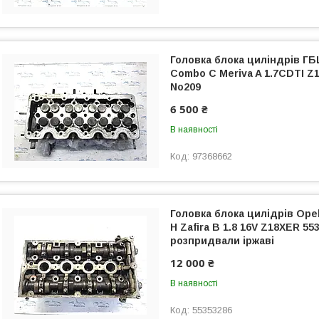
Головка блока циліндрів ГБ
Combo C Meriva A 1.7CDTI Z
No209
6 500 ₴
В наявності
97368662
Головка блока цилідрів Opel
H Zafira B 1.8 16V Z18XER 5
розпридвали іржаві
12 000 ₴
В наявності
55353286