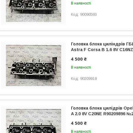
В наявності
90090593
Головка блока циліндрів ГБЦ
Astra F Corsa B 1.6 8V C16N
4 500 ₴
В наявності
90209918
Головка блока цилідрів Ope
A 2.0 8V C20NE R90209896 №
4 500 ₴
В наявності