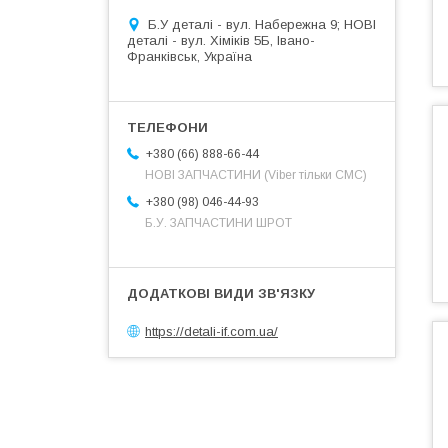
Б.У деталі - вул. Набережна 9; НОВІ
деталі - вул. Хіміків 5Б, Івано-
Франківськ, Україна
+380 (66) 888-66-44
НОВІ ЗАПЧАСТИНИ (Viber тільки СМС)
+380 (98) 046-44-93
Б.У. ЗАПЧАСТИНИ ШРОТ
https://detali-if.com.ua/