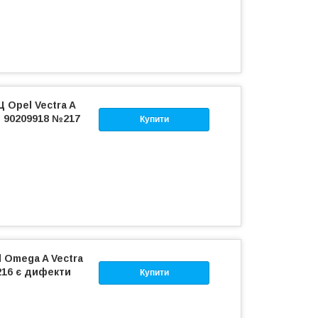
 Opel Vectra A
Z 90209918 №217
Купити
l Omega A Vectra
216 є дифекти
Купити