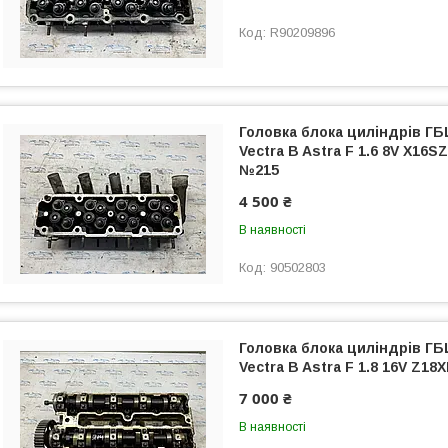
R90209896
Головка блока циліндрів ГБ
Vectra B Astra F 1.6 8V X16S
№215
4 500 ₴
В наявності
90502803
Головка блока циліндрів ГБ
Vectra B Astra F 1.8 16V Z1
7 000 ₴
В наявності