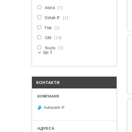
Astra
7
Detali IF
1
Fiat
3
GM
14
Isuzu
3
Ще 3
КОНТАКТИ
Autoparts IF