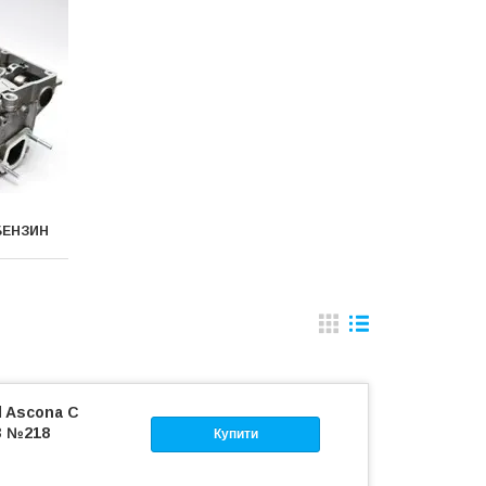
БЕНЗИН
l Ascona C
93 №218
Купити