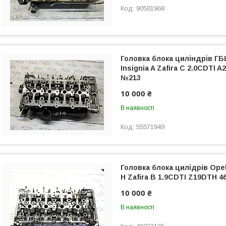
90501968
Головка блока циліндрів ГБЦ
Insignia A Zafira C 2.0CDTI 
№213
10 000 ₴
В наявності
55571949
Головка блока цилідрів Opel
H Zafira B 1.9CDTI Z19DTH 
10 000 ₴
В наявності