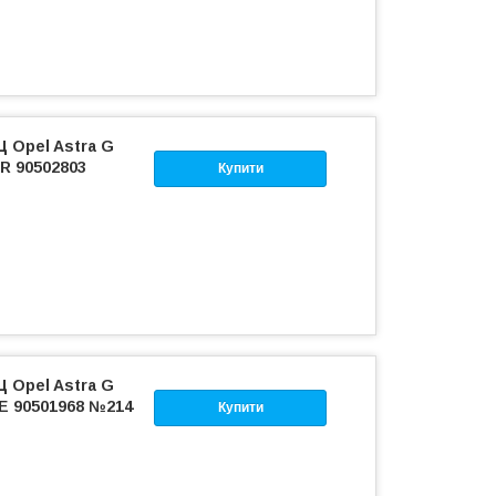
Ц Opel Astra G
ZR 90502803
Купити
Ц Opel Astra G
8XE 90501968 №214
Купити