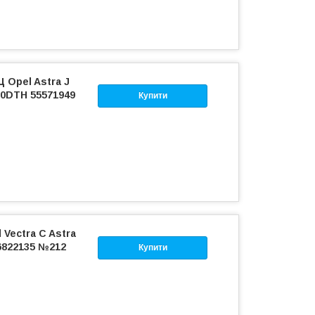
 Opel Astra J
A20DTH 55571949
Купити
 Vectra C Astra
46822135 №212
Купити