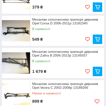
379
₴
Механізм склоочисника трапеція двірників
Opel Corsa D 2006-2011р 13182340
В наявності
549
₴
Механізм склоочисника трапеція двірників
Opel Zafira B 2006-2013р 13145557
В наявності
1 679
₴
Механізм склоочисника трапеція двірників
Opel Vectra C 2002-2008р 13188266
Немає в наявності
899
₴