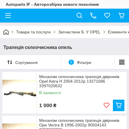
Autoparts IF - Авторозбірка нового покоління
Товари та послуги
Запчастини Б. У OPEL
Елементи к
Трапеція склоочисника опель
Сортування
0
Фільтри
Механізм склоочисника трапеція двірників
Opel Astra H 2004-2012р 13271686
3397020632
В наявності
1 000
₴
Механізм склоочисника трапеція двірників
Ope Vectra B 1996-2002р 90504143