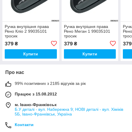
Ручка внутрішня права
Ручка внутрішня права
Ручк
Рено Кліо 2 99035101
Рено Меган 1 99035101
Рено
тросик
тросик
трос
379
379
379
₴
₴
Купити
Купити
Про нас
99% позитивних з 2185 відгуків за рік
Працює з 15.08.2012
м. Івано-Франківськ
Б.У деталі - вул. Набережна 9; НОВІ деталі - вул. Хіміків
5Б, Івано-Франківськ, Україна
Контакти