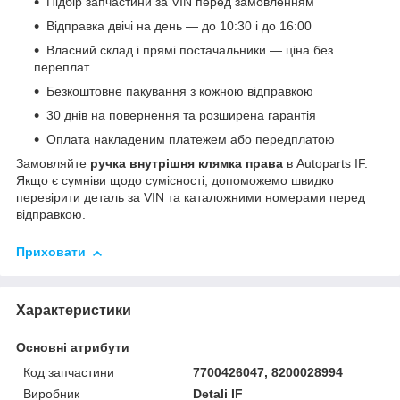
Підбір запчастини за VIN перед замовленням
Відправка двічі на день — до 10:30 і до 16:00
Власний склад і прямі постачальники — ціна без
переплат
Безкоштовне пакування з кожною відправкою
30 днів на повернення та розширена гарантія
Оплата накладеним платежем або передплатою
Замовляйте
ручка внутрішня клямка права
в Autoparts IF.
Якщо є сумніви щодо сумісності, допоможемо швидко
перевірити деталь за VIN та каталожними номерами перед
відправкою.
Приховати
Характеристики
Основні атрибути
Код запчастини
7700426047, 8200028994
Виробник
Detali IF