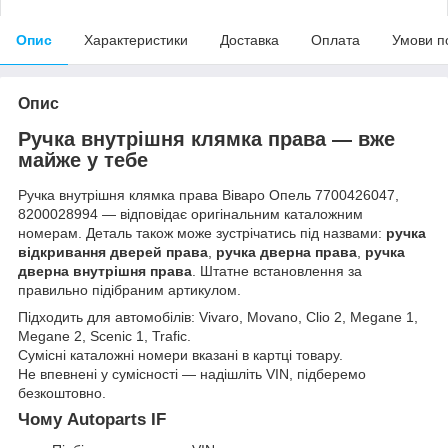
Опис
Характеристики
Доставка
Оплата
Умови п
Опис
Ручка внутрішня клямка права — вже
майже у тебе
Ручка внутрішня клямка права Віваро Опель 7700426047,
8200028994 — відповідає оригінальним каталожним
номерам. Деталь також може зустрічатись під назвами:
ручка
відкривання дверей права
,
ручка дверна права
,
ручка
дверна внутрішня права
. Штатне встановлення за
правильно підібраним артикулом.
Підходить для автомобілів: Vivaro, Movano, Clio 2, Megane 1,
Megane 2, Scenic 1, Trafic.
Сумісні каталожні номери вказані в картці товару.
Не впевнені у сумісності — надішліть VIN, підберемо
безкоштовно.
Чому Autoparts IF