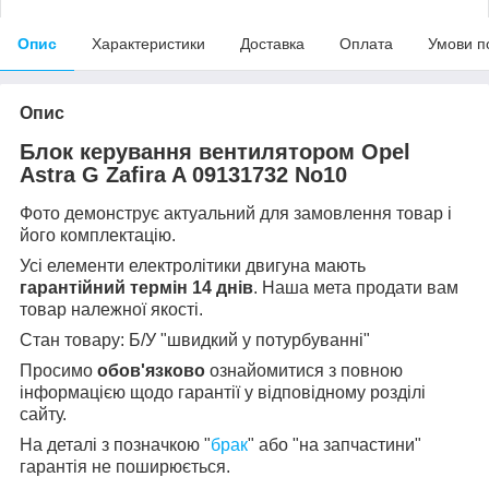
Опис
Характеристики
Доставка
Оплата
Умови п
Опис
Блок керування вентилятором Opel
Astra G Zafira A 09131732 No10
Фото демонструє актуальний для замовлення товар і
його комплектацію.
Усі елементи електролітики двигуна мають
гарантійний термін 14 днів
. Наша мета продати вам
товар належної якості.
Стан товару: Б/У "швидкий у потурбуванні"
Просимо
обов'язково
ознайомитися з повною
інформацією щодо гарантії у відповідному розділі
сайту.
На деталі з позначкою "
брак
" або "на запчастини"
гарантія не поширюється.