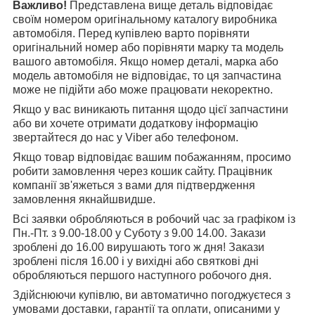
Важливо!
Представлена вище деталь відповідає
своїм номером оригінальному каталогу виробника
автомобіля. Перед купівлею варто порівняти
оригінальний номер або порівняти марку та модель
вашого автомобіля. Якщо номер деталі, марка або
модель автомобіля не відповідає, то ця запчастина
може не підійти або може працювати некоректно.
Якщо у вас виникають питання щодо цієї запчастини
або ви хочете отримати додаткову інформацію
звертайтеся до нас у Viber або телефоном.
Якщо товар відповідає вашим побажанням, просимо
робити замовлення через кошик сайту. Працівник
компанії зв'яжеться з вами для підтвердження
замовлення якнайшвидше.
Всі заявки обробляються в робочий час за графіком із
Пн.-Пт. з 9.00-18.00 у Суботу з 9.00 14.00. Закази
зроблені до 16.00 вирушають того ж дня! Закази
зроблені після 16.00 і у вихідні або святкові дні
обробляються першого наступного робочого дня.
Здійснюючи купівлю, ви автоматично погоджуєтеся з
умовами доставки, гарантії та оплати, описаними у