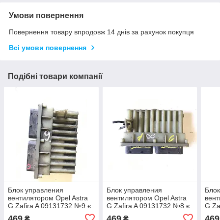
Умови повернення
Повернення товару впродовж 14 днів за рахунок покупця
Всі умови повернення
Подібні товари компанії
Блок управления
Блок управления
Блок
вентилятором Opel Astra
вентилятором Opel Astra
вент
G Zafira A 09131732 №9 є
G Zafira A 09131732 №8 є
G Za
дифект кріплення фішки
дифект кріплення фішки
дифе
469
469
469
₴
₴