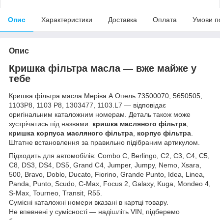
Опис
Характеристики
Доставка
Оплата
Умови п
Опис
Кришка фільтра масла — вже майже у
тебе
Кришка фільтра масла Меріва А Опель 73500070, 5650505,
1103P8, 1103 P8, 1303477, 1103.L7 — відповідає
оригінальним каталожним номерам. Деталь також може
зустрічатись під назвами:
кришка масляного фільтра
,
кришка корпуса масляного фільтра
,
корпус фільтра
.
Штатне встановлення за правильно підібраним артикулом.
Підходить для автомобілів: Combo C, Berlingo, C2, C3, C4, C5,
C8, DS3, DS4, DS5, Grand С4, Jumper, Jumpy, Nemo, Xsara,
500, Bravo, Doblo, Ducato, Fiorino, Grande Punto, Idea, Linea,
Panda, Punto, Scudo, C-Max, Focus 2, Galaxy, Kuga, Mondeo 4,
S-Max, Tourneo, Transit, R55.
Сумісні каталожні номери вказані в картці товару.
Не впевнені у сумісності — надішліть VIN, підберемо