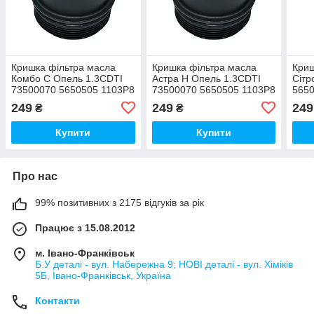
Кришка фільтра масла
Кришка фільтра масла
Криш
Комбо С Опель 1.3CDTI
Астра Н Опель 1.3CDTI
Сітр
73500070 5650505 1103P8
73500070 5650505 1103P8
565
249
249
249
₴
₴
Купити
Купити
Про нас
99% позитивних з 2175 відгуків за рік
Працює з 15.08.2012
м. Івано-Франківськ
Б.У деталі - вул. Набережна 9; НОВІ деталі - вул. Хіміків
5Б, Івано-Франківськ, Україна
Контакти