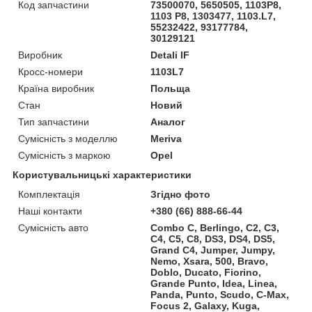
Код запчастини
73500070, 5650505, 1103P8,
1103 P8, 1303477, 1103.L7,
55232422, 93177784,
30129121
Виробник
Detali IF
Кросс-номери
1103L7
Країна виробник
Польща
Стан
Новий
Тип запчастини
Аналог
Сумісність з моделлю
Meriva
Сумісність з маркою
Opel
Користувальницькі характеристики
Комплектація
Згідно фото
Наші контакти
+380 (66) 888-66-44
Сумісність авто
Combo C, Berlingo, C2, C3,
C4, C5, C8, DS3, DS4, DS5,
Grand С4, Jumper, Jumpy,
Nemo, Xsara, 500, Bravo,
Doblo, Ducato, Fiorino,
Grande Punto, Idea, Linea,
Panda, Punto, Scudo, C-Max,
Focus 2, Galaxy, Kuga,