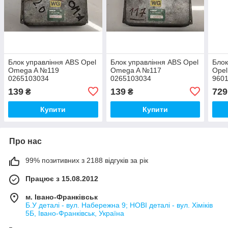
Блок управління ABS Opel
Блок управління ABS Opel
Блок
Omega A №119
Omega A №117
Opel
0265103034
0265103034
960
139
139
729
₴
₴
Купити
Купити
Про нас
99% позитивних з 2188 відгуків за рік
Працює з 15.08.2012
м. Івано-Франківськ
Б.У деталі - вул. Набережна 9; НОВІ деталі - вул. Хіміків
5Б, Івано-Франківськ, Україна