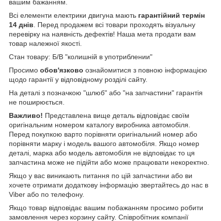
вашим бажанням.
Всі елементи електрики двигуна мають
гарантійний термін
14 днів
. Перед продажем всі товари проходять візуальну
перевірку на наявність дефектів! Наша мета продати вам
товар належної якості.
Стан товару: Б/В "колишній в употриблении"
Просимо
обов'язково
ознайомитися з повною інформацією
щодо гарантії у відповідному розділі сайту.
На деталі з позначкою "шлюб" або "на запчастини" гарантія
не поширюється.
Важливо!
Представлена вище деталь відповідає своїм
оригінальним номером каталогу виробника автомобіля.
Перед покупкою варто порівняти оригінальний номер або
порівняти марку і модель вашого автомобіля. Якщо номер
деталі, марка або модель автомобіля не відповідає то ця
запчастина може не підійти або може працювати некоректно.
Якщо у вас виникають питання по цій запчастини або ви
хочете отримати додаткову інформацію звертайтесь до нас в
Viber або по телефону.
Якщо товар відповідає вашим побажанням просимо робити
замовлення через корзину сайту. Співробітник компанії