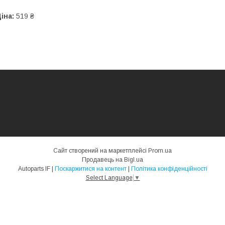
іна:
519 ₴
Сайт створений на маркетплейсі
Prom.ua
Продавець на Bigl.ua
Autoparts IF |
Поскаржитися на контент
|
Політика конфіденційності
Select Language
▼