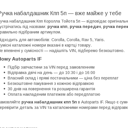
Ручка набалдашник Кпп 5п — вже майже у тебе
учка набалдашник Кпп Королла Тойота 5п — відповідає оригіналь
устрічатись під назвами:
ручка кпп
,
ручка передач
,
ручка пере
равильно підібраним артикулом.
ідходить для автомобілів: Corolla, Corolla, Rav 5, Yaris.
умісні каталожні номери вказані в картці товару.
е впевнені у сумісності — надішліть VIN, підберемо безкоштовно.
Чому Autoparts IF
Підбір запчастини за VIN перед замовленням
Відправка двічі на день — до 10:30 і до 16:00
Власний склад і прямі постачальники — ціна без переплат
Безкоштовне пакування з кожною відправкою
30 днів на повернення та розширена гарантія
Оплата накладеним платежем або передплатою
Замовляйте
ручка набалдашник кпп 5п
в Autoparts IF. Якщо є су
еревірити деталь за VIN та каталожними номерами перед відправ