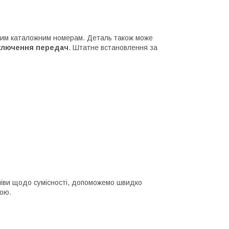
ним каталожним номерам. Деталь також може
ключення передач
. Штатне встановлення за
мніви щодо сумісності, допоможемо швидко
кою.