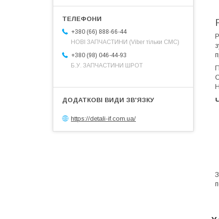
+380 (66) 888-66-44
Р
НОВІ ЗАПЧАСТИНИ (Viber тільки СМС)
з
п
+380 (98) 046-44-93
Б.У. ЗАПЧАСТИНИ ШРОТ
П
С
Н
https://detali-if.com.ua/
п