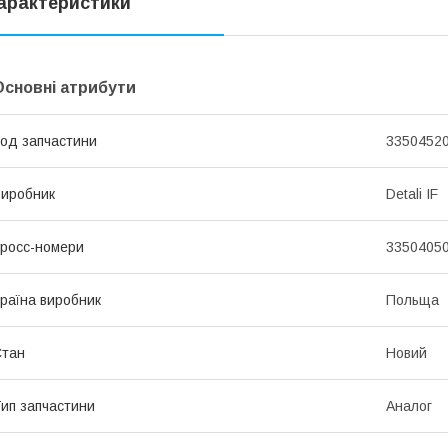
арактеристики
Основні атрибути
од запчастини
33504520
иробник
Detali IF
росс-номери
33504050
раїна виробник
Польща
Стан
Новий
ип запчастини
Аналог