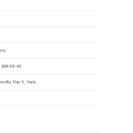
ото
) 888-66-44
orolla, Rav 5, Yaris