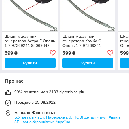
Шланг масляний
Шланг масляний
Шла
генератора Астра Г Опель
генератора Комбо С
гене
1.7 97369241 98069842
Опель 1.7 97369241
Опел
94454791 98069128
98069842 94454791
980
599
599
599
₴
₴
545438 5545510 10-12
98069128 545438 5545510
9806
10-12
10-1
Купити
Купити
Про нас
99% позитивних з 2183 відгуків за рік
Працює з 15.08.2012
м. Івано-Франківськ
Б.У деталі - вул. Набережна 9; НОВІ деталі - вул. Хіміків
5Б, Івано-Франківськ, Україна