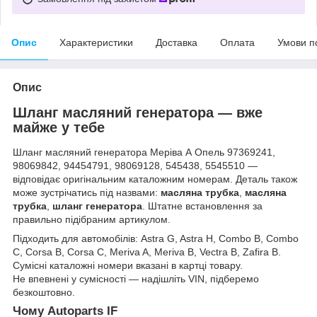
Опис
Характеристики
Доставка
Оплата
Умови п
Опис
Шланг масляний генератора — вже
майже у тебе
Шланг масляний генератора Меріва А Опель 97369241,
98069842, 94454791, 98069128, 545438, 5545510 —
відповідає оригінальним каталожним номерам. Деталь також
може зустрічатись під назвами:
масляна трубка
,
масляна
трубка
,
шланг генератора
. Штатне встановлення за
правильно підібраним артикулом.
Підходить для автомобілів: Astra G, Astra H, Combo B, Combo
C, Corsa B, Corsa C, Meriva A, Meriva B, Vectra B, Zafira B.
Сумісні каталожні номери вказані в картці товару.
Не впевнені у сумісності — надішліть VIN, підберемо
безкоштовно.
Чому Autoparts IF