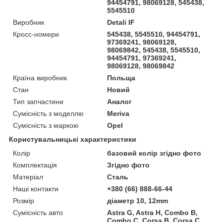
94454791, 98069128, 545438,
5545510
Виробник
Detali IF
Кросс-номери
545438, 5545510, 94454791,
97369241, 98069128,
98069842, 545438, 5545510,
94454791, 97369241,
98069128, 98069842
Країна виробник
Польща
Стан
Новий
Тип запчастини
Аналог
Сумісність з моделлю
Meriva
Сумісність з маркою
Opel
Користувальницькі характеристики
Колір
базовий колір згідно фото
Комплектація
Згідно фото
Матеріал
Сталь
Наші контакти
+380 (66) 888-66-44
Розмір
діаметр 10, 12mm
Сумісність авто
Astra G, Astra H, Combo B,
Combo C, Corsa B, Corsa C,