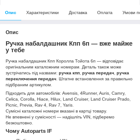
Опис
Характеристики
Доставка
Оплата
Умови п
Опис
Ручка набалдашник Кпп 6п — вже майже
у тебе
Ручка набалдашник Кпп Королла Тойота 6п — відповідає
оригінальним каталожним номерам. Деталь також може
зустрічатись під назвами:
ручка кпп
,
ручка передач
,
ручка
переключення передач
. Штатне встановлення за правильно
підібраним артикулом.
Підходить для автомобілів: Avensis, 4Runner, Auris, Camry,
Celica, Corolla, Hiace, Hilux, Land Cruiser, Land Cruiser Prado,
Picnic, Previa, Rav 4, Rav 7, Yaris.
Сумісні каталожні номери вказані в картці товару.
Не впевнені у сумісності — надішліть VIN, підберемо
безкоштовно.
Чому Autoparts IF