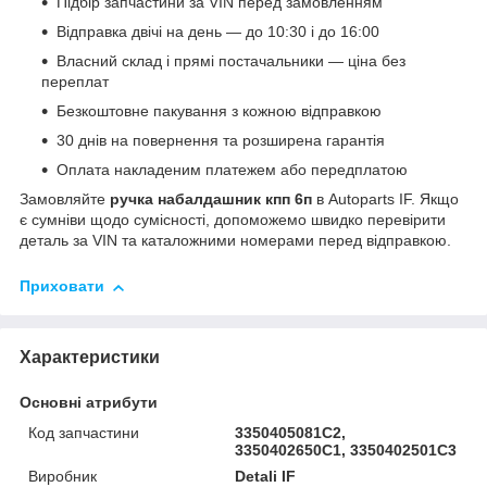
Підбір запчастини за VIN перед замовленням
Відправка двічі на день — до 10:30 і до 16:00
Власний склад і прямі постачальники — ціна без
переплат
Безкоштовне пакування з кожною відправкою
30 днів на повернення та розширена гарантія
Оплата накладеним платежем або передплатою
Замовляйте
ручка набалдашник кпп 6п
в Autoparts IF. Якщо
є сумніви щодо сумісності, допоможемо швидко перевірити
деталь за VIN та каталожними номерами перед відправкою.
Приховати
Характеристики
Основні атрибути
Код запчастини
3350405081C2,
3350402650C1, 3350402501C3
Виробник
Detali IF