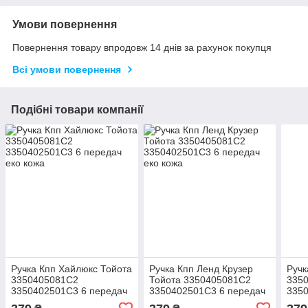
Умови повернення
Повернення товару впродовж 14 днів за рахунок покупця
Всі умови повернення
Подібні товари компанії
Ручка Кпп Хайлюкс Тойота
Ручка Кпп Ленд Крузер
Ручк
3350405081C2
Тойота 3350405081C2
335
3350402501C3 6 передач
3350402501C3 6 передач
3350
еко кожа
еко кожа
еко 