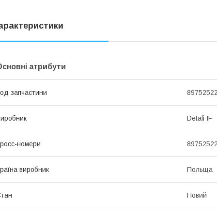
арактеристики
Основні атрибути
од запчастини
8975252
иробник
Detali IF
росс-номери
8975252
раїна виробник
Польща
Стан
Новий