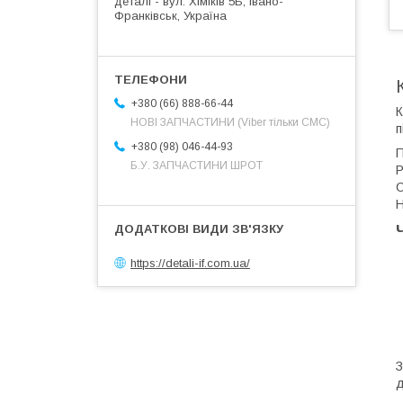
деталі - вул. Хіміків 5Б, Івано-
Франківськ, Україна
+380 (66) 888-66-44
К
НОВІ ЗАПЧАСТИНИ (Viber тільки СМС)
п
+380 (98) 046-44-93
П
Б.У. ЗАПЧАСТИНИ ШРОТ
P
С
Н
https://detali-if.com.ua/
д