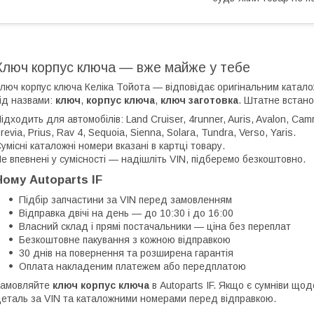
Ключ корпус ключа — вже майже у тебе
люч корпус ключа Келіка Тойота — відповідає оригінальним катал
ід назвами:
ключ
,
корпус ключа
,
ключ заготовка
. Штатне встано
ідходить для автомобілів: Land Cruiser, 4runner, Auris, Avalon, Camry, 
revia, Prius, Rav 4, Sequoia, Sienna, Solara, Tundra, Verso, Yaris.
умісні каталожні номери вказані в картці товару.
е впевнені у сумісності — надішліть VIN, підберемо безкоштовно.
Чому Autoparts IF
Підбір запчастини за VIN перед замовленням
Відправка двічі на день — до 10:30 і до 16:00
Власний склад і прямі постачальники — ціна без переплат
Безкоштовне пакування з кожною відправкою
30 днів на повернення та розширена гарантія
Оплата накладеним платежем або передплатою
Замовляйте
ключ корпус ключа
в Autoparts IF. Якщо є сумніви що
еталь за VIN та каталожними номерами перед відправкою.