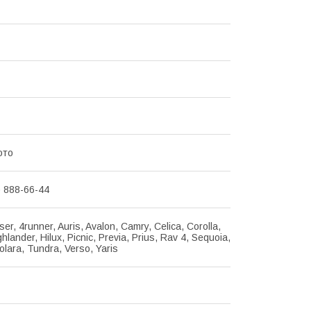
ото
) 888-66-44
ser, 4runner, Auris, Avalon, Camry, Celica, Corolla,
hlander, Hilux, Picnic, Previa, Prius, Rav 4, Sequoia,
olara, Tundra, Verso, Yaris