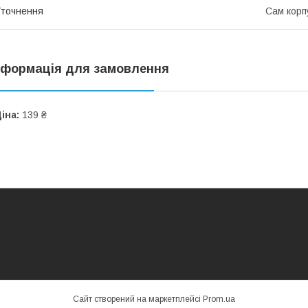
точнення
Сам корпу
нформація для замовлення
іна:
139 ₴
Сайт створений на маркетплейсі
Prom.ua