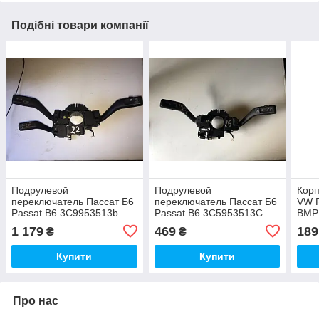
Подібні товари компанії
Подрулевой
Подрулевой
Корп
переключатель Пассат Б6
переключатель Пассат Б6
VW P
Passat B6 3C9953513b
Passat B6 3C5953513C
BMP
3c9953507p №22
3C5953507Al №26 є
1 179
469
189
₴
₴
дифект
Купити
Купити
Про нас