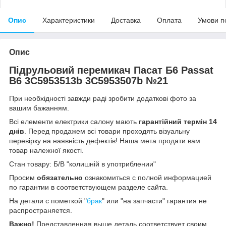
Опис
Характеристики
Доставка
Оплата
Умови п
Опис
Підрульовий перемикач Пасат Б6 Passat
B6 3C5953513b 3C5953507b №21
При необхідності завжди раді зробити додаткові фото за
вашим бажанням.
Всі елементи електрики салону мають
гарантійний термін 14
днів
. Перед продажем всі товари проходять візуальну
перевірку на наявність дефектів! Наша мета продати вам
товар належної якості.
Стан товару: Б/В "колишній в употриблении"
Просим
обязательно
ознакомиться с полной информацией
по гарантии в соответствующем разделе сайта.
На детали с пометкой "
брак
" или "на запчасти" гарантия не
распространяется.
Важно!
Представленная выше деталь соответствует своим