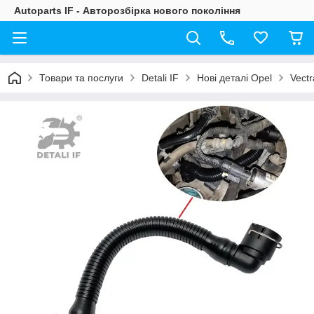
Autoparts IF - Авторозбірка нового покоління
Товари та послуги
Detali IF
Нові деталі Opel
Vectr