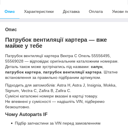
Опис
Характеристики
Доставка
Оплата
Умови п
Опис
Патрубок вентиляції картера — вже
майже у тебе
Патрубок вентиляції картера Вектра С Опель 55556495,
55569028 — відповідає оригінальним каталожним номерам.
Деталь також може зустрічатись під назвами:
сапун
,
патрубок картера
,
патрубок вентиляції картера
. Штатне
встановлення за правильно підібраним артикулом.
Підходить для автомобілів: Astra H, Astra J, Insignia, Mokka,
Signum, Vectra C, Zafira B, Zafira C.
Сумісні каталожні номери вказані в картці товару.
Не впевнені у сумісності — надішліть VIN, підберемо
безкоштовно.
Чому Autoparts IF
Підбір запчастини за VIN перед замовленням