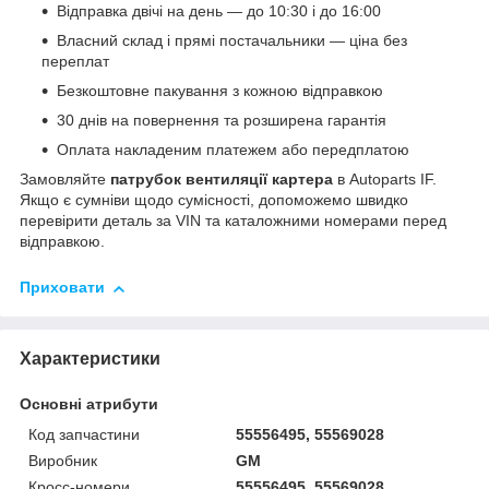
Відправка двічі на день — до 10:30 і до 16:00
Власний склад і прямі постачальники — ціна без
переплат
Безкоштовне пакування з кожною відправкою
30 днів на повернення та розширена гарантія
Оплата накладеним платежем або передплатою
Замовляйте
патрубок вентиляції картера
в Autoparts IF.
Якщо є сумніви щодо сумісності, допоможемо швидко
перевірити деталь за VIN та каталожними номерами перед
відправкою.
Приховати
Характеристики
Основні атрибути
Код запчастини
55556495, 55569028
Виробник
GM
Кросс-номери
55556495, 55569028,