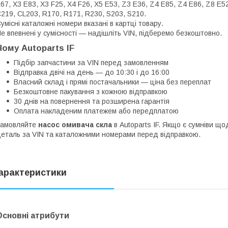
67, X3 E83, X3 F25, X4 F26, X5 E53, Z3 E36, Z4 E85, Z4 E86, Z8 E5
219, CL203, R170, R171, R230, S203, S210.
умісні каталожні номери вказані в картці товару.
е впевнені у сумісності — надішліть VIN, підберемо безкоштовно.
Чому Autoparts IF
Підбір запчастини за VIN перед замовленням
Відправка двічі на день — до 10:30 і до 16:00
Власний склад і прямі постачальники — ціна без переплат
Безкоштовне пакування з кожною відправкою
30 днів на повернення та розширена гарантія
Оплата накладеним платежем або передплатою
Замовляйте
насос омивача скла
в Autoparts IF. Якщо є сумніви щ
еталь за VIN та каталожними номерами перед відправкою.
арактеристики
Основні атрибути