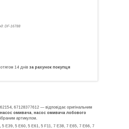
од:
DF-16788
ротягом 14 днів
за рахунок покупця
362154, 67128377612 — відповідає оригінальним
насос омивача
,
насос омивача лобового
дібраним артикулом.
 5 E39, 5 E60, 5 E61, 5 F11, 7 E38, 7 E65, 7 E66, 7