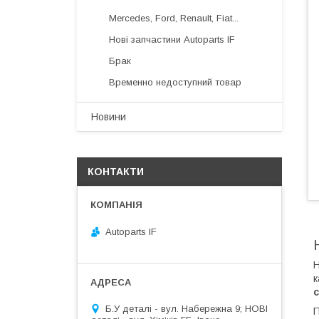
Mercedes, Ford, Renault, Fiat...
Нові запчастини Autoparts IF
Брак
Временно недоступний товар
Новини
КОНТАКТИ
Autoparts IF
Н
к
с
Б.У деталі - вул. Набережна 9; НОВІ
П