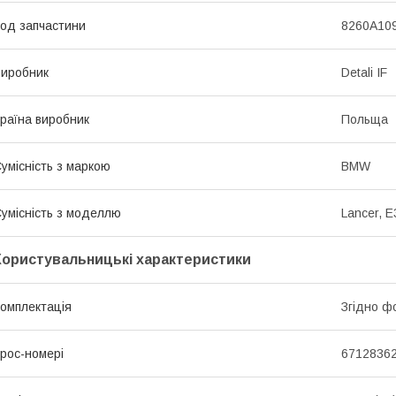
од запчастини
8260A109
иробник
Detali IF
раїна виробник
Польща
умісність з маркою
BMW
умісність з моделлю
Lancer, E
Користувальницькі характеристики
омплектація
Згідно ф
рос-номері
67128362