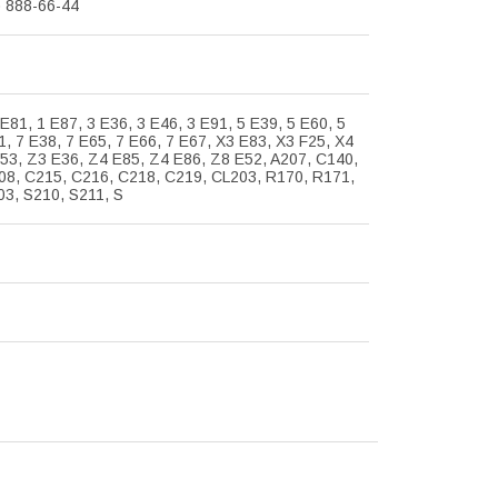
) 888-66-44
 E81, 1 E87, 3 E36, 3 E46, 3 E91, 5 E39, 5 E60, 5
1, 7 E38, 7 E65, 7 E66, 7 E67, X3 E83, X3 F25, X4
53, Z3 E36, Z4 E85, Z4 E86, Z8 E52, A207, C140,
08, C215, C216, C218, C219, CL203, R170, R171,
03, S210, S211, S