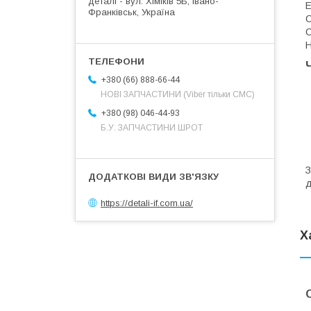
деталі - вул. Хіміків 5Б, Івано-
E
Франківськ, Україна
C
С
Н
+380 (66) 888-66-44
НОВІ ЗАПЧАСТИНИ (Viber тільки СМС)
+380 (98) 046-44-93
Б.У. ЗАПЧАСТИНИ ШРОТ
д
https://detali-if.com.ua/
Х