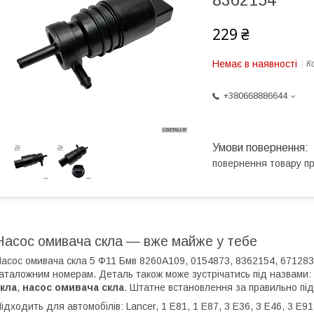
8362154
229 ₴
Немає в наявності
К
+380668886644
повернення товару п
Насос омивача скла — вже майже у тебе
асос омивача скла 5 Ф11 Бмв 8260A109, 0154873, 8362154, 67128
аталожним номерам. Деталь також може зустрічатись під назвами:
кла
,
насос омивача скла
. Штатне встановлення за правильно пі
ідходить для автомобілів: Lancer, 1 E81, 1 E87, 3 E36, 3 E46, 3 E91,