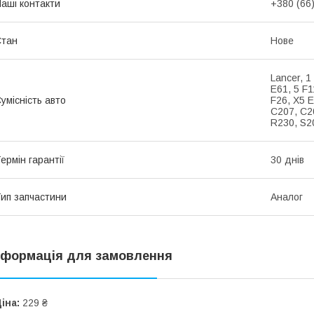
аші контакти
+380 (66
Стан
Нове
Lancer, 1
E61, 5 F1
умісність авто
F26, X5 E
C207, C2
R230, S2
ермін гарантії
30 днів
ип запчастини
Аналог
нформація для замовлення
іна:
229 ₴