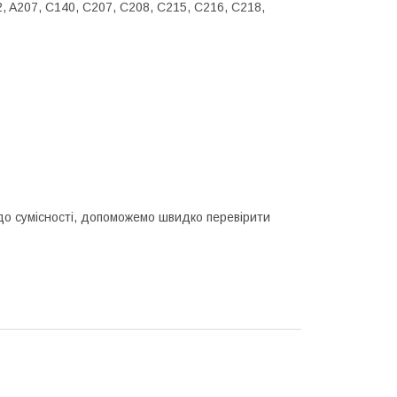
2, A207, C140, C207, C208, C215, C216, C218,
одо сумісності, допоможемо швидко перевірити