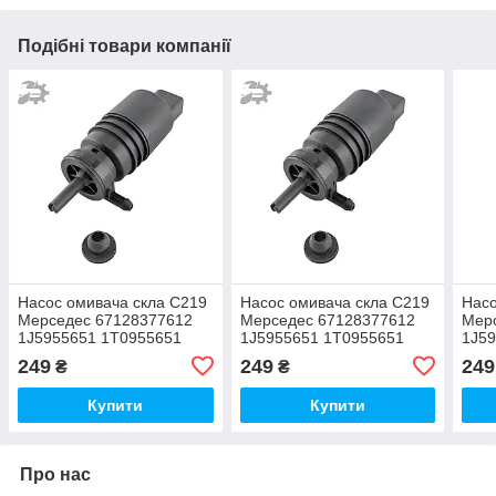
Подібні товари компанії
Насос омивача скла C219
Насос омивача скла C219
Насо
Мерседес 67128377612
Мерседес 67128377612
Мер
1J5955651 1T0955651
1J5955651 1T0955651
1J5
249
249
249
₴
₴
Купити
Купити
Про нас