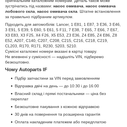
оригінальним каталожним номерам. Деталь також може
зустрічатись під назвами:
насос омивача
,
насос омивача
лобового скла
,
насос омивача скла
. Штатне встановлення
за правильно підібраним артикулом.
Підходить для автомобілів: Lancer, 1 E81, 1 E87, 3 E36, 3 E46,
3 E91, 5 E39, 5 E60, 5 E61, 5 F11, 7 E38, 7 E65, 7 E66, 7 E67,
X3 E83, X3 F25, X4 F26, X5 E53, Z3 E36, Z4 E85, Z4 E86, Z8
E52, A207, C140, C207, C208, C215, C216, C218, C219,
CL203, R170, R171, R230, S203, S210.
Сумісні каталожні номери вказані в картці товару.
Не впевнені у сумісності — надішліть VIN, підберемо
безкоштовно.
Чому Autoparts IF
Підбір запчастини за VIN перед замовленням
Відправка двічі на день — до 10:30 і до 16:00
Власний склад і прямі постачальники — ціна без
переплат
Безкоштовне пакування з кожною відправкою
30 днів на повернення та розширена гарантія
Оплата накладеним платежем або передплатою