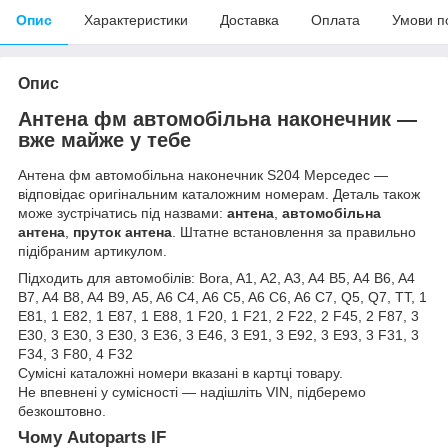
Опис
Характеристики
Доставка
Оплата
Умови п
Опис
Антена фм автомобільна наконечник —
вже майже у тебе
Антена фм автомобільна наконечник S204 Мерседес —
відповідає оригінальним каталожним номерам. Деталь також
може зустрічатись під назвами:
антена
,
автомобільна
антена
,
пруток антена
. Штатне встановлення за правильно
підібраним артикулом.
Підходить для автомобілів: Bora, A1, A2, A3, A4 B5, A4 B6, A4
B7, A4 B8, A4 B9, A5, A6 C4, A6 C5, A6 C6, A6 C7, Q5, Q7, TT, 1
E81, 1 E82, 1 E87, 1 E88, 1 F20, 1 F21, 2 F22, 2 F45, 2 F87, 3
E30, 3 E30, 3 E30, 3 E36, 3 E46, 3 E91, 3 E92, 3 E93, 3 F31, 3
F34, 3 F80, 4 F32
Сумісні каталожні номери вказані в картці товару.
Не впевнені у сумісності — надішліть VIN, підберемо
безкоштовно.
Чому Autoparts IF