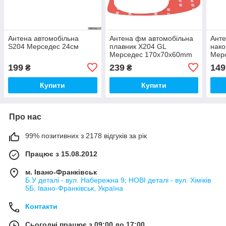
Антена автомобільна
Антена фм автомобільна
Анте
S204 Мерседес 24см
плавник X204 GL
нако
Мерседес 170х70х60mm
Мер
1J0
199
239
149
₴
₴
100
178
Купити
Купити
Про нас
99% позитивних з 2178 відгуків за рік
Працює з 15.08.2012
м. Івано-Франківськ
Б.У деталі - вул. Набережна 9; НОВІ деталі - вул. Хіміків
5Б, Івано-Франківськ, Україна
Контакти
Сьогодні працює з 09:00 до 17:00