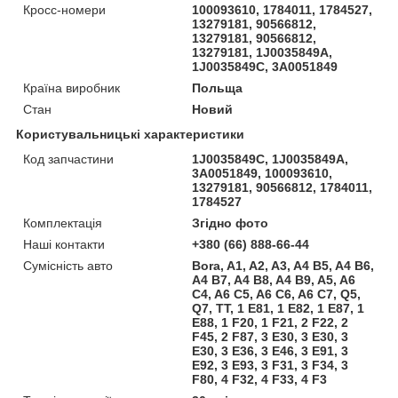
Кросс-номери
100093610, 1784011, 1784527,
13279181, 90566812,
13279181, 90566812,
13279181, 1J0035849A,
1J0035849C, 3A0051849
Країна виробник
Польща
Стан
Новий
Користувальницькі характеристики
Код запчастини
1J0035849C, 1J0035849A,
3A0051849, 100093610,
13279181, 90566812, 1784011,
1784527
Комплектація
Згідно фото
Наші контакти
+380 (66) 888-66-44
Сумісність авто
Bora, A1, A2, A3, A4 B5, A4 B6,
A4 B7, A4 B8, A4 B9, A5, A6
C4, A6 C5, A6 C6, A6 C7, Q5,
Q7, TT, 1 E81, 1 E82, 1 E87, 1
E88, 1 F20, 1 F21, 2 F22, 2
F45, 2 F87, 3 E30, 3 E30, 3
E30, 3 E36, 3 E46, 3 E91, 3
E92, 3 E93, 3 F31, 3 F34, 3
F80, 4 F32, 4 F33, 4 F3