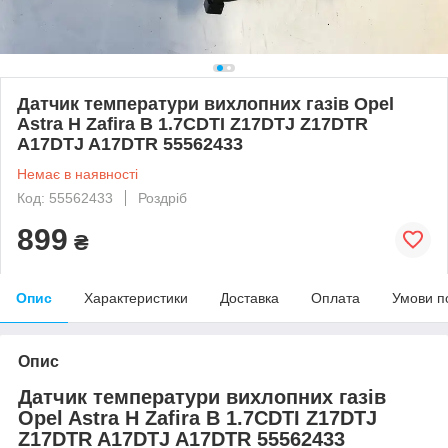
Датчик температури вихлопних газів Opel
Astra H Zafira B 1.7CDTI Z17DTJ Z17DTR
A17DTJ A17DTR 55562433
Немає в наявності
Код: 55562433
Роздріб
899
₴
Опис
Характеристики
Доставка
Оплата
Умови п
Опис
Датчик температури вихлопних газів
Opel Astra H Zafira B 1.7CDTI Z17DTJ
Z17DTR A17DTJ A17DTR 55562433