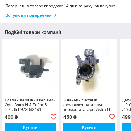
Повернення товару впродовж 14 днів за рахунок покупця
Всі умови повернення
Подібні товари компанії
Клапан вакумний керівний
Фланець системи
Датч
Opel Astra H J Zafira B
охолодження корпус
1.9 
1.7cdti 8972882491
термостата Opel Astra H
z19d
Zafira B Corsa D 1.7CDTI
a20d
400
450
499
₴
₴
Z17DTJ Z17DTR A17DTR
A17DTJ
Купити
Купити