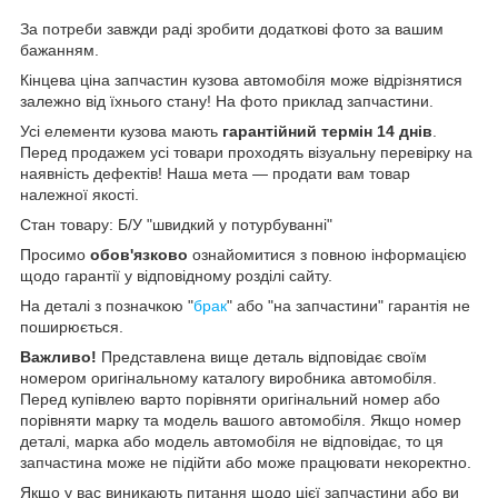
За потреби завжди раді зробити додаткові фото за вашим
бажанням.
Кінцева ціна запчастин кузова автомобіля може відрізнятися
залежно від їхнього стану! На фото приклад запчастини.
Усі елементи кузова мають
гарантійний термін 14 днів
.
Перед продажем усі товари проходять візуальну перевірку на
наявність дефектів! Наша мета — продати вам товар
належної якості.
Стан товару: Б/У "швидкий у потурбуванні"
Просимо
обов'язково
ознайомитися з повною інформацією
щодо гарантії у відповідному розділі сайту.
На деталі з позначкою "
брак
" або "на запчастини" гарантія не
поширюється.
Важливо!
Представлена вище деталь відповідає своїм
номером оригінальному каталогу виробника автомобіля.
Перед купівлею варто порівняти оригінальний номер або
порівняти марку та модель вашого автомобіля. Якщо номер
деталі, марка або модель автомобіля не відповідає, то ця
запчастина може не підійти або може працювати некоректно.
Якщо у вас виникають питання щодо цієї запчастини або ви