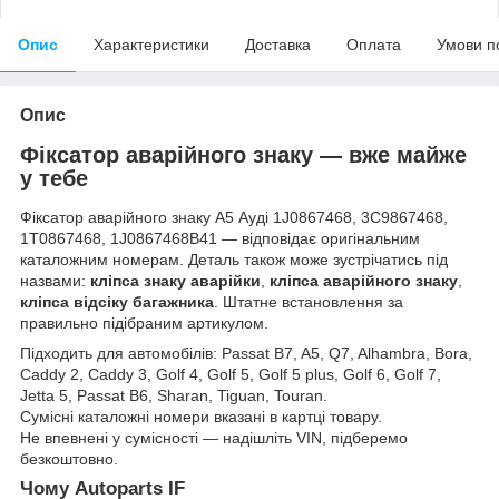
Опис
Характеристики
Доставка
Оплата
Умови п
Опис
Фіксатор аварійного знаку — вже майже
у тебе
Фіксатор аварійного знаку А5 Ауді 1J0867468, 3C9867468,
1T0867468, 1J0867468B41 — відповідає оригінальним
каталожним номерам. Деталь також може зустрічатись під
назвами:
кліпса знаку аварійки
,
кліпса аварійного знаку
,
кліпса відсіку багажника
. Штатне встановлення за
правильно підібраним артикулом.
Підходить для автомобілів: Passat B7, A5, Q7, Alhambra, Bora,
Caddy 2, Caddy 3, Golf 4, Golf 5, Golf 5 plus, Golf 6, Golf 7,
Jetta 5, Passat B6, Sharan, Tiguan, Touran.
Сумісні каталожні номери вказані в картці товару.
Не впевнені у сумісності — надішліть VIN, підберемо
безкоштовно.
Чому Autoparts IF