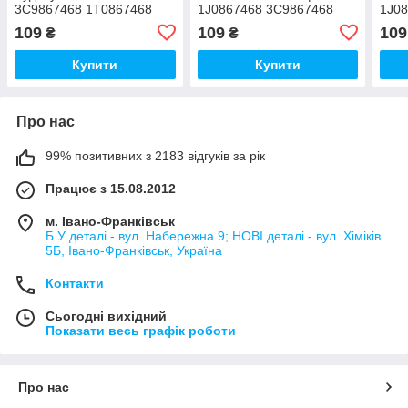
3C9867468 1T0867468
1J0867468 3C9867468
1J0
1J0867468B41
1T0867468 1J0867468B41
1T0
109
109
109
₴
₴
Купити
Купити
Про нас
99% позитивних з 2183 відгуків за рік
Працює з 15.08.2012
м. Івано-Франківськ
Б.У деталі - вул. Набережна 9; НОВІ деталі - вул. Хіміків
5Б, Івано-Франківськ, Україна
Контакти
Сьогодні вихідний
Показати весь графік роботи
Про нас