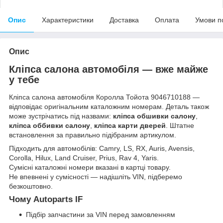
Опис
Характеристики
Доставка
Оплата
Умови п
Опис
Кліпса салона автомобіля — вже майже
у тебе
Кліпса салона автомобіля Королла Тойота 9046710188 —
відповідає оригінальним каталожним номерам. Деталь також
може зустрічатись під назвами:
кліпса обшивки салону
,
кліпса оббивки салону
,
кліпса карти дверей
. Штатне
встановлення за правильно підібраним артикулом.
Підходить для автомобілів: Camry, LS, RX, Auris, Avensis,
Corolla, Hilux, Land Cruiser, Prius, Rav 4, Yaris.
Сумісні каталожні номери вказані в картці товару.
Не впевнені у сумісності — надішліть VIN, підберемо
безкоштовно.
Чому Autoparts IF
Підбір запчастини за VIN перед замовленням