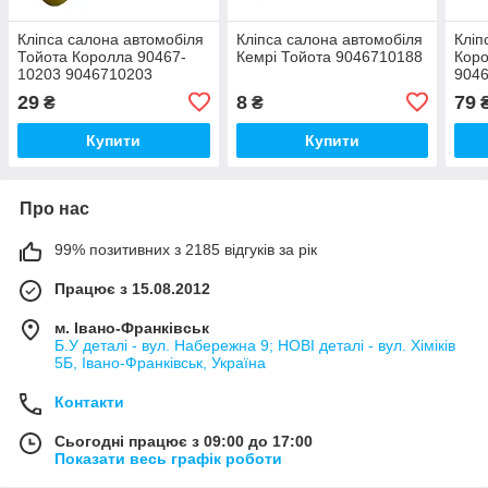
Кліпса салона автомобіля
Кліпса салона автомобіля
Кліп
Тойота Королла 90467-
Кемрі Тойота 9046710188
Коро
10203 9046710203
904
29
8
79
₴
₴
Купити
Купити
Про нас
99% позитивних з 2185 відгуків за рік
Працює з 15.08.2012
м. Івано-Франківськ
Б.У деталі - вул. Набережна 9; НОВІ деталі - вул. Хіміків
5Б, Івано-Франківськ, Україна
Контакти
Сьогодні працює з 09:00 до 17:00
Показати весь графік роботи