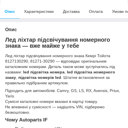
Опис
Характеристики
Доставка
Оплата
Умови п
Опис
Лед ліхтар підсвічування номерного
знака — вже майже у тебе
Лед ліхтар підсвічування номерного знака Кемрі Тойота
8127130290, 81271-30290 — відповідає оригінальним
каталожним номерам. Деталь також може зустрічатись під
назвами:
led підсвітка номера
,
led підсвітка номерного
знаку
,
підсвітка номерів led
. Штатне встановлення за
правильно підібраним артикулом.
Підходить для автомобілів: Camry, GS, LS, RX, Avensis, Prius,
Yaris.
Сумісні каталожні номери вказані в картці товару.
Не впевнені у сумісності — надішліть VIN, підберемо
безкоштовно.
Чому Autoparts IF