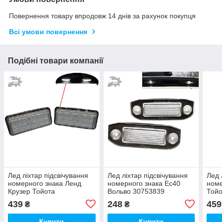
Повернення товару впродовж 14 днів за рахунок покупця
Всі умови повернення
Подібні товари компанії
Лед ліхтар підсвічування
Лед ліхтар підсвічування
Лед 
номерного знака Ленд
номерного знака Ес40
номе
Крузер Тойота
Вольво 30753839
Тойо
8127060331 8127060330
30634190 31253006
812
439
248
459
₴
₴
8127160332
Купити
Купити