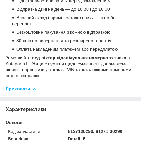
Підбір запчастини за VIN перед замовленням
Відправка двічі на день — до 10:30 і до 16:00
Власний склад і прямі постачальники — ціна без
переплат
Безкоштовне пакування з кожною відправкою
30 днів на повернення та розширена гарантія
Оплата накладеним платежем або передплатою
Замовляйте
лед ліхтар підсвічування номерного знака
в
Autoparts IF. Якщо є сумніви щодо сумісності, допоможемо
швидко перевірити деталь за VIN та каталожними номерами
перед відправкою.
Приховати
Характеристики
Основні
Код запчастини
8127130290, 81271-30290
Виробник
Detali IF