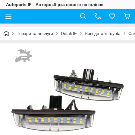
Autoparts IF - Авторозбірка нового покоління
Товари та послуги
Detali IF
Нові деталі Toyota
Ca