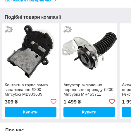
Всі умови повернення
Подібні товари компанії
Контактна група замка
Актуатор включення
Акту
запалювання Л200
переднього приводу Л200
пере
Мітсубісі MB903639
Мітсубісі MR453711
Рекс
415
309
1 499
1 9
₴
₴
Купити
Купити
Про нас