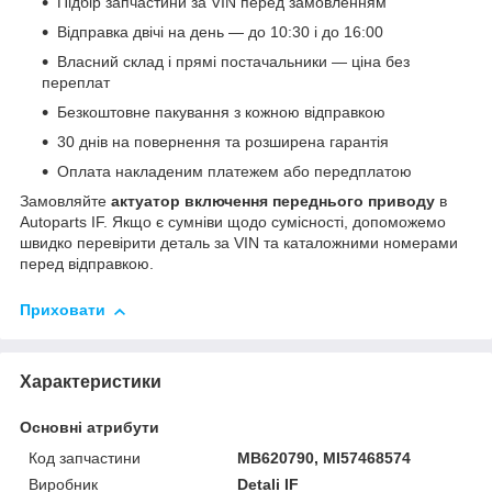
Підбір запчастини за VIN перед замовленням
Відправка двічі на день — до 10:30 і до 16:00
Власний склад і прямі постачальники — ціна без
переплат
Безкоштовне пакування з кожною відправкою
30 днів на повернення та розширена гарантія
Оплата накладеним платежем або передплатою
Замовляйте
актуатор включення переднього приводу
в
Autoparts IF. Якщо є сумніви щодо сумісності, допоможемо
швидко перевірити деталь за VIN та каталожними номерами
перед відправкою.
Приховати
Характеристики
Основні атрибути
Код запчастини
MB620790, MI57468574
Виробник
Detali IF