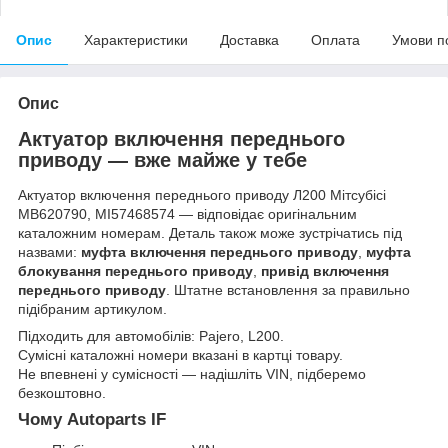
Опис
Характеристики
Доставка
Оплата
Умови п
Опис
Актуатор включення переднього
приводу — вже майже у тебе
Актуатор включення переднього приводу Л200 Мітсубісі
MB620790, MI57468574 — відповідає оригінальним
каталожним номерам. Деталь також може зустрічатись під
назвами:
муфта включення переднього приводу
,
муфта
блокування переднього приводу
,
привід включення
переднього приводу
. Штатне встановлення за правильно
підібраним артикулом.
Підходить для автомобілів: Pajero, L200.
Сумісні каталожні номери вказані в картці товару.
Не впевнені у сумісності — надішліть VIN, підберемо
безкоштовно.
Чому Autoparts IF