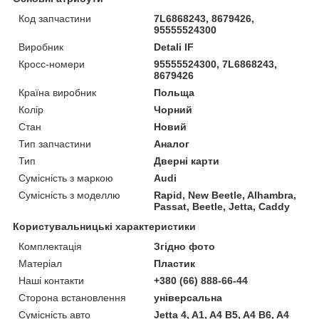
Код запчастини
7L6868243, 8679426,
95555524300
Виробник
Detali IF
Кросс-номери
95555524300, 7L6868243,
8679426
Країна виробник
Польща
Колір
Чорний
Стан
Новий
Тип запчастини
Аналог
Тип
Дверні карти
Сумісність з маркою
Audi
Сумісність з моделлю
Rapid, New Beetle, Alhambra,
Passat, Beetle, Jetta, Caddy
Користувальницькі характеристики
Комплектація
Згідно фото
Матеріал
Пластик
Наші контакти
+380 (66) 888-66-44
Сторона встановлення
універсальна
Сумісність авто
Jetta 4, A1, A4 B5, A4 B6, A4