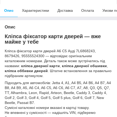
Опис
Характеристики
Доставка
Оплата
Умови п
Опис
Кліпса фіксатор карти дверей — вже
майже у тебе
Кліпса фіксатор карти дверей А6 С5 Ауді 7L6868243,
8679426, 95555524300 — відповідає оригінальним
каталожним номерам. Деталь також може зустрічатись під
назвами:
кліпса дверної карти
,
кліпса дверної обшивки
,
кліпса оббивки дверей
. Штатне встановлення за правильно
підібраним артикулом.
Підходить для автомобілів: Jetta 4, A1, A4 B5, A4 B6, A4 B7, A4
B8, A4 B9, A5, A6 C4, A6 C5, A6 C6, A6 C7, A7, A8, Q3, Q5, Q7,
TT, Alhambra, Leon, Rapid, Arteon, Beetle, Caddy 3, Caddy 4,
Golf 2, Golf 3, Golf 4, Golf 5, Golf 5 plus, Golf 6, Golf 7, New
Beetle, Passat B7.
Сумісні каталожні номери вказані в картці товару.
Не впевнені у сумісності — надішліть VIN, підберемо