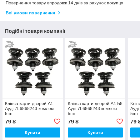
Повернення товару впродовж 14 днів за рахунок покупця
Всі умови повернення
Подібні товари компанії
Кліпса карти дверей А1
Кліпса карти дверей А4 Б8
Кліп
Ауді 7L6868243 комлект
Ауді 7L6868243 комлект
Ауді
5шт
5шт
5шт
79
79
79
₴
₴
Купити
Купити