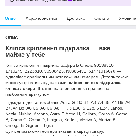
Опис
Характеристики
Доставка
Оплата
Умови п
Опис
Кліпса кріплення підкрилка — вже
майже у тебе
Кліпса кріплення підкрилка Зафіра Б Опель 90138810,
1719245, 2223810, 90508425, N0385491, 51471916670 —
відповідає оригінальним каталожним номерам. Деталь також
може зустрічатись під назвами:
кліпса
,
кліпса підкрилка
,
кліпса локера
. Штатне встановлення за правильно
підібраним артикулом.
Підходить для автомобілів: Astra G, 80 B4, A3, A4 B5, A4 B6, A4
B7, A4 B8, A6 C5, A6 C6, A8, TT, 3 E36, 5 E28, 6 E24, Lanos,
Nexia, Nubira, Ascona, Astra F, Astra H, Calibra, Corsa A, Corsa
B, Corsa C, Corsa D, Insignia, Kadett, Meriva A, Meriva B,
Omega B, Signum, Tigra.
Сумісні каталожні номери вказані в картці товару.