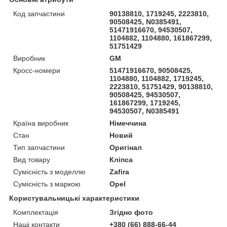
Код запчастини
90138810, 1719245, 2223810,
90508425, N0385491,
51471916670, 94530507,
1104882, 1104880, 161867299,
51751429
Виробник
GM
Кросс-номери
51471916670, 90508425,
1104880, 1104882, 1719245,
2223810, 51751429, 90138810,
90508425, 94530507,
161867299, 1719245,
94530507, N0385491
Країна виробник
Німеччина
Стан
Новий
Тип запчастини
Оригінал
Вид товару
Кліпса
Сумісність з моделлю
Zafira
Сумісність з маркою
Opel
Користувальницькі характеристики
Комплектація
Згідно фото
Наші контакти
+380 (66) 888-66-44