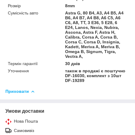
Розмір
8mm
Сумісність авто
Astra G, 80 B4, A3, A4 B5, A4
B6, A4 B7, A4 B8, A6 C5, A6
C6, A8, TT, 3 E36, 5 E28, 6
E24, Lanos, Nexia, Nubira,
Ascona, Astra F, Astra H,
Calibra, Corsa A, Corsa B,
Corsa C, Corsa D, Insignia,
Kadett, Meriva A, Meriva B,
Omega B, Signum, Tigra,
Vectra A,
Термін гарантії
30 днів
Уточнення
також в продажі є поштучно
DF-16030, комплект з 10шт
DF-19289
Приховати
Умови доставки
Нова Пошта
Самовивіз