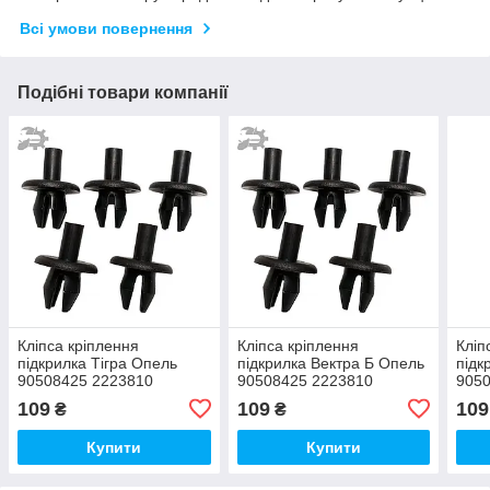
Всі умови повернення
Подібні товари компанії
Кліпса кріплення
Кліпса кріплення
Кліп
підкрилка Тігра Опель
підкрилка Вектра Б Опель
підк
90508425 2223810
90508425 2223810
905
90138810 1719245
90138810 1719245
901
109
109
109
₴
₴
комплект 5шт
комплект 5шт
комп
Купити
Купити