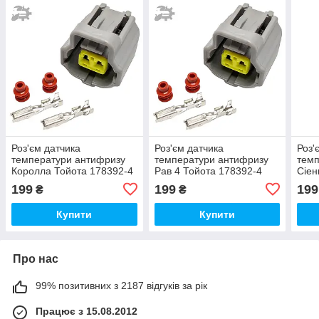
Роз'єм датчика
Роз'єм датчика
Роз'
температури антифризу
температури антифризу
темп
Королла Тойота 178392-4
Рав 4 Тойота 178392-4
Сіен
90980-10737 3U2Z-
90980-10737 3U2Z-
9098
199
199
199
₴
₴
14S411-BA
14S411-BA
14S
Купити
Купити
Про нас
99% позитивних з 2187 відгуків за рік
Працює з 15.08.2012