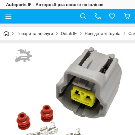
Autoparts IF - Авторозбірка нового покоління
Товари та послуги
Detali IF
Нові деталі Toyota
Ca