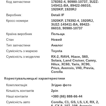
Код запчастини
178392-4, 90980-10737, 3U2Z-
14S411-BA, 89422-06010,
1920KP, 1920RJ
Виробник
Detali IF
Кросс-номери
1920KP, 178392-4, 1920RJ,
3U2Z-14S411-BA, 89422-
06010, 90980-10737
Країна виробник
Польща
Стан
Новий
Тип запчастини
Аналог
Сумісність з маркою
Toyota
Сумісність з моделлю
RX-2, RAV4, Hiace, S60,
Solara, Land Cruiser, Camry,
Hilux, XC60, Yaris, XC90,
Prius, Avensis, V40, Previa,
Corolla
Користувальницькі характеристики
Комплектація
Згідно фото
Кількість контактів
2pin
Наші контакти
+380 (66) 888-66-44
Сумісність авто
Corolla, C1, GS, LS, LX, RX, 2,
6, CX-5, 107, 108, Avensis,