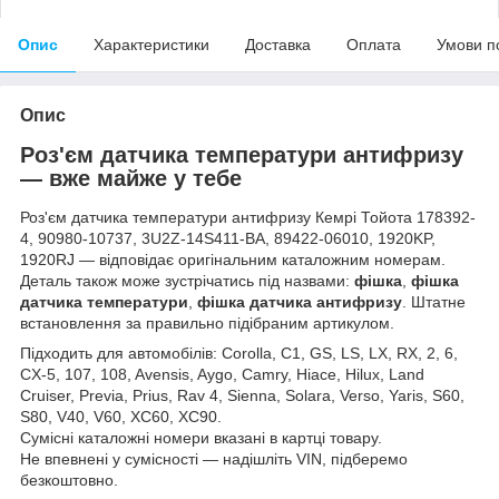
Опис
Характеристики
Доставка
Оплата
Умови п
Опис
Роз'єм датчика температури антифризу
— вже майже у тебе
Роз'єм датчика температури антифризу Кемрі Тойота 178392-
4, 90980-10737, 3U2Z-14S411-BA, 89422-06010, 1920KP,
1920RJ — відповідає оригінальним каталожним номерам.
Деталь також може зустрічатись під назвами:
фішка
,
фішка
датчика температури
,
фішка датчика антифризу
. Штатне
встановлення за правильно підібраним артикулом.
Підходить для автомобілів: Corolla, C1, GS, LS, LX, RX, 2, 6,
CX-5, 107, 108, Avensis, Aygo, Camry, Hiace, Hilux, Land
Cruiser, Previa, Prius, Rav 4, Sienna, Solara, Verso, Yaris, S60,
S80, V40, V60, XC60, XC90.
Сумісні каталожні номери вказані в картці товару.
Не впевнені у сумісності — надішліть VIN, підберемо
безкоштовно.