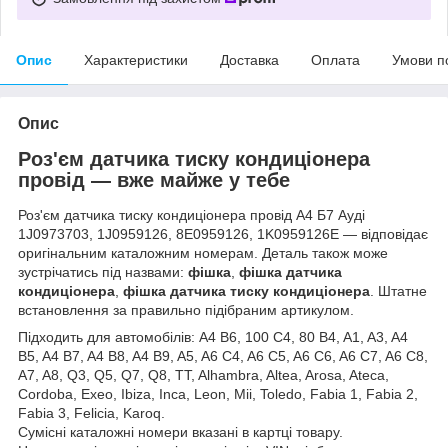
Опис
Характеристики
Доставка
Оплата
Умови п
Опис
Роз'єм датчика тиску кондиціонера
провід — вже майже у тебе
Роз'єм датчика тиску кондиціонера провід А4 Б7 Ауді
1J0973703, 1J0959126, 8E0959126, 1K0959126E — відповідає
оригінальним каталожним номерам. Деталь також може
зустрічатись під назвами:
фішка
,
фішка датчика
кондиціонера
,
фішка датчика тиску кондиціонера
. Штатне
встановлення за правильно підібраним артикулом.
Підходить для автомобілів: A4 B6, 100 C4, 80 B4, A1, A3, A4
B5, A4 B7, A4 B8, A4 B9, A5, A6 C4, A6 C5, A6 C6, A6 C7, A6 C8,
A7, A8, Q3, Q5, Q7, Q8, TT, Alhambra, Altea, Arosa, Ateca,
Cordoba, Exeo, Ibiza, Inca, Leon, Mii, Toledo, Fabia 1, Fabia 2,
Fabia 3, Felicia, Karoq.
Сумісні каталожні номери вказані в картці товару.