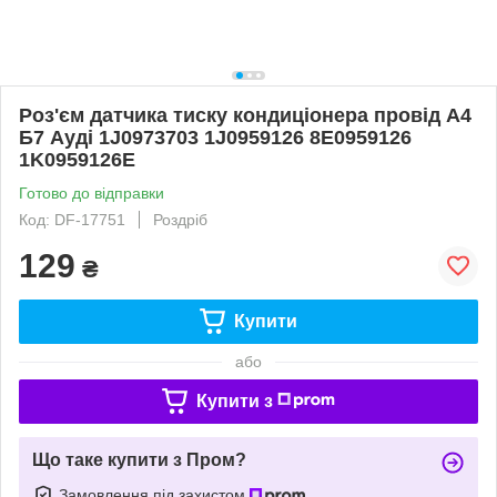
Роз'єм датчика тиску кондиціонера провід А4
Б7 Ауді 1J0973703 1J0959126 8E0959126
1K0959126E
Готово до відправки
Код: DF-17751
Роздріб
129
₴
Купити
або
Купити з
Що таке купити з Пром?
Замовлення під захистом