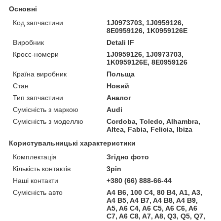
Основні
Код запчастини
1J0973703, 1J0959126,
8E0959126, 1K0959126E
Виробник
Detali IF
Кросс-номери
1J0959126, 1J0973703,
1K0959126E, 8E0959126
Країна виробник
Польща
Стан
Новий
Тип запчастини
Аналог
Сумісність з маркою
Audi
Сумісність з моделлю
Cordoba, Toledo, Alhambra,
Altea, Fabia, Felicia, Ibiza
Користувальницькі характеристики
Комплектація
Згідно фото
Кількість контактів
3pin
Наші контакти
+380 (66) 888-66-44
Сумісність авто
A4 B6, 100 C4, 80 B4, A1, A3,
A4 B5, A4 B7, A4 B8, A4 B9,
A5, A6 C4, A6 C5, A6 C6, A6
C7, A6 C8, A7, A8, Q3, Q5, Q7,