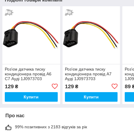
Роз'єм датчика тиску
Роз'єм датчика тиску
Роз'
кондиціонера провід А6
кондиціонера провід А7
конд
С7 Ауді 1J0973703
Ауді 1J0973703
1J0
1J0959126 8E0959126
1J0959126 8E0959126
8E0
129
129
89
₴
₴
1K0959126E
1K0959126E
Купити
Купити
Про нас
99% позитивних з 2183 відгуків за рік