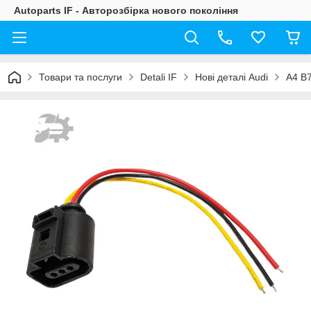
Autoparts IF - Авторозбірка нового покоління
Товари та послуги
Detali IF
Нові деталі Audi
A4 B