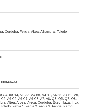
bia, Cordoba, Felicia, Altea, Alhambra, Toledo
ото
) 888-66-44
0 C4, 80 B4, A1, A3, A4 B5, A4 B7, A4 B8, A4 B9, A5,
 C5, A6 C6, A6 C7, A6 C8, A7, A8, Q3, Q5, Q7, Q8,
bra, Altea, Arosa, Ateca, Cordoba, Exeo, Ibiza, Inca,
 Toledo, Fabia 1, Fabia 2, Fabia 3, Felicia, Karoq,