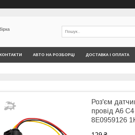
бірка
КОНТАКТИ
АВТО НА РОЗБОРЦІ
ДОСТАВКА І ОПЛАТА
Роз'єм датчи
провід А6 С4
8E0959126 1
129 ₴