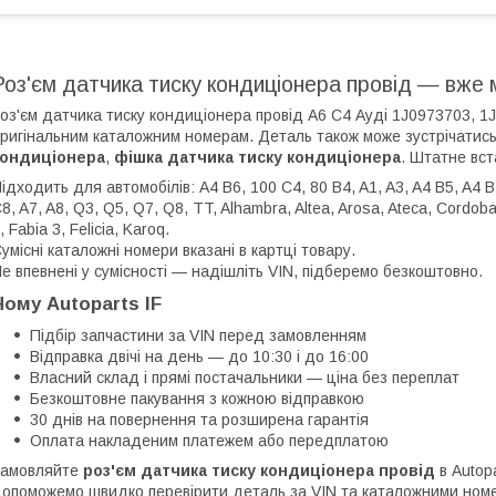
Роз'єм датчика тиску кондиціонера провід — вже 
оз'єм датчика тиску кондиціонера провід А6 С4 Ауді 1J0973703, 
ригінальним каталожним номерам. Деталь також може зустрічатись
кондиціонера
,
фішка датчика тиску кондиціонера
. Штатне вст
ідходить для автомобілів: A4 B6, 100 C4, 80 B4, A1, A3, A4 B5, A4 B7
8, A7, A8, Q3, Q5, Q7, Q8, TT, Alhambra, Altea, Arosa, Ateca, Cordoba, 
, Fabia 3, Felicia, Karoq.
умісні каталожні номери вказані в картці товару.
е впевнені у сумісності — надішліть VIN, підберемо безкоштовно.
Чому Autoparts IF
Підбір запчастини за VIN перед замовленням
Відправка двічі на день — до 10:30 і до 16:00
Власний склад і прямі постачальники — ціна без переплат
Безкоштовне пакування з кожною відправкою
30 днів на повернення та розширена гарантія
Оплата накладеним платежем або передплатою
Замовляйте
роз'єм датчика тиску кондиціонера провід
в Autopa
опоможемо швидко перевірити деталь за VIN та каталожними ном