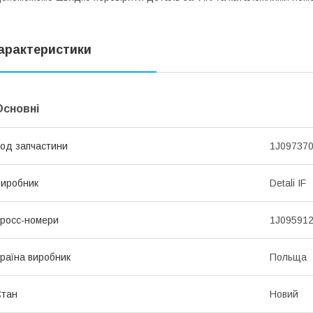
арактеристики
Основні
од запчастини
1J097370
иробник
Detali IF
росс-номери
1J095912
раїна виробник
Польща
Стан
Новий