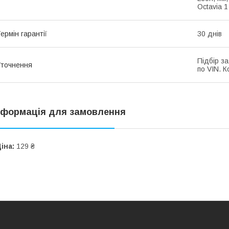
Octavia 1
ермін гарантії
30 днів
Підбір з
точнення
по VIN. К
нформація для замовлення
іна:
129 ₴