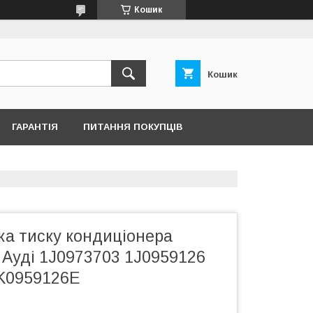
Кошик
Кошик
ГАРАНТІЯ
ПИТАННЯ ПОКУПЦІВ
ка тиску кондиціонера
 Ауді 1J0973703 1J0959126
K0959126E