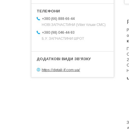
+380 (66) 888-66-44
НОВІ ЗАПЧАСТИНИ (Viber тільки СМС)
Р
+380 (98) 046-44-93
о
Б.У. ЗАПЧАСТИНИ ШРОТ
П
C
2
С
https://detali-if.com.ua/
Н
д