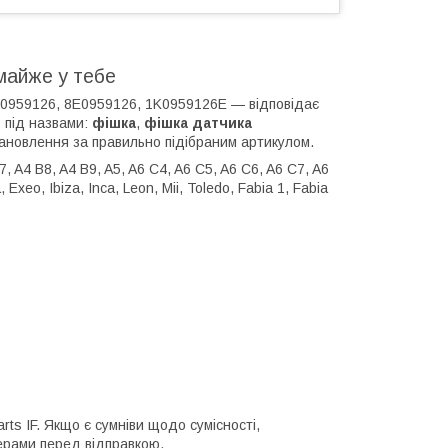
майже у тебе
1J0959126, 8E0959126, 1K0959126E — відповідає
 під назвами:
фішка
,
фішка датчика
ановлення за правильно підібраним артикулом.
, A4 B8, A4 B9, A5, A6 C4, A6 C5, A6 C6, A6 C7, A6
Exeo, Ibiza, Inca, Leon, Mii, Toledo, Fabia 1, Fabia
rts IF. Якщо є сумніви щодо сумісності,
ерами перед відправкою.