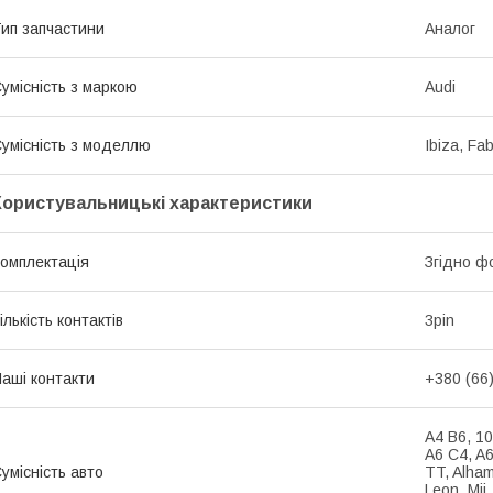
ип запчастини
Аналог
умісність з маркою
Audi
умісність з моделлю
Ibiza, Fa
Користувальницькі характеристики
омплектація
Згідно ф
ількість контактів
3pin
аші контакти
+380 (66
A4 B6, 10
A6 C4, A6
умісність авто
TT, Alham
Leon, Mii,