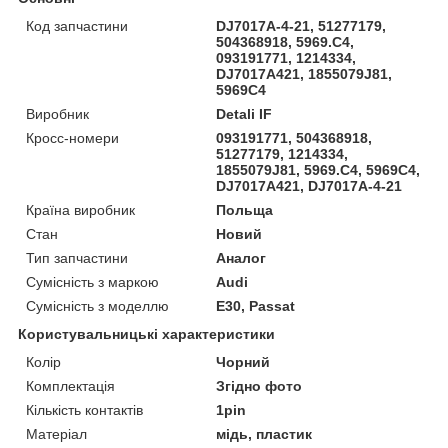
Код запчастини
DJ7017A-4-21, 51277179,
504368918, 5969.C4,
093191771, 1214334,
DJ7017A421, 1855079J81,
5969C4
Виробник
Detali IF
Кросс-номери
093191771, 504368918,
51277179, 1214334,
1855079J81, 5969.C4, 5969C4,
DJ7017A421, DJ7017A-4-21
Країна виробник
Польща
Стан
Новий
Тип запчастини
Аналог
Сумісність з маркою
Audi
Сумісність з моделлю
E30, Passat
Користувальницькі характеристики
Колір
Чорний
Комплектація
Згідно фото
Кількість контактів
1pin
Матеріал
мідь, пластик