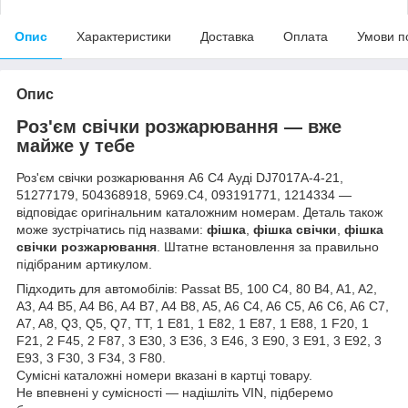
Опис
Характеристики
Доставка
Оплата
Умови п
Опис
Роз'єм свічки розжарювання — вже
майже у тебе
Роз'єм свічки розжарювання А6 С4 Ауді DJ7017A-4-21,
51277179, 504368918, 5969.C4, 093191771, 1214334 —
відповідає оригінальним каталожним номерам. Деталь також
може зустрічатись під назвами:
фішка
,
фішка свічки
,
фішка
свічки розжарювання
. Штатне встановлення за правильно
підібраним артикулом.
Підходить для автомобілів: Passat B5, 100 C4, 80 B4, A1, A2,
A3, A4 B5, A4 B6, A4 B7, A4 B8, A5, A6 C4, A6 C5, A6 C6, A6 C7,
A7, A8, Q3, Q5, Q7, TT, 1 E81, 1 E82, 1 E87, 1 E88, 1 F20, 1
F21, 2 F45, 2 F87, 3 E30, 3 E36, 3 E46, 3 E90, 3 E91, 3 E92, 3
E93, 3 F30, 3 F34, 3 F80.
Сумісні каталожні номери вказані в картці товару.
Не впевнені у сумісності — надішліть VIN, підберемо