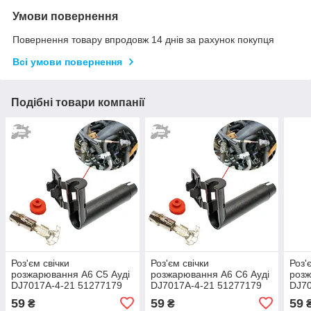
Умови повернення
Повернення товару впродовж 14 днів за рахунок покупця
Всі умови повернення
Подібні товари компанії
Роз'єм свічки
Роз'єм свічки
Роз'
розжарювання А6 С5 Ауді
розжарювання А6 С6 Ауді
розж
DJ7017A-4-21 51277179
DJ7017A-4-21 51277179
DJ70
504368918 5969.C4
504368918 5969.C4
5043
59
59
59
₴
₴