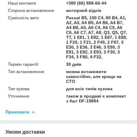
Наші контакти
+380 (66) 888-66-44
Сторона встановлення
моторний відсік
Сумісність авто
Passat B5, 100 C4, 80 B4, A1,
A2, A3, A4 B5, A4 B6, A4 B7,
A4 B8, A5, A6 C4, A6 C5, A6
C6, A6 C7, A7, A8, Q3, Q5, Q7,
TT, 1 E81, 1 E82, 1 E87, 1 E88,
1 F20, 1 F21, 2 F45, 2 F87, 3
E30, 3 E36, 3 E46, 3 E90, 3
E91, 3 E92, 3 E93, 3 F30, 3
F34, 3 F80, 4 F32,
Термін гарантії
30 днів
Тип встановлення
можна встановити
самостійно, але краще на
СТО
Тип кузова
для всіх типів кузова
Уточнення
також в продажі є комплект
з 4шт DF-19884
Приховати
Умови доставки