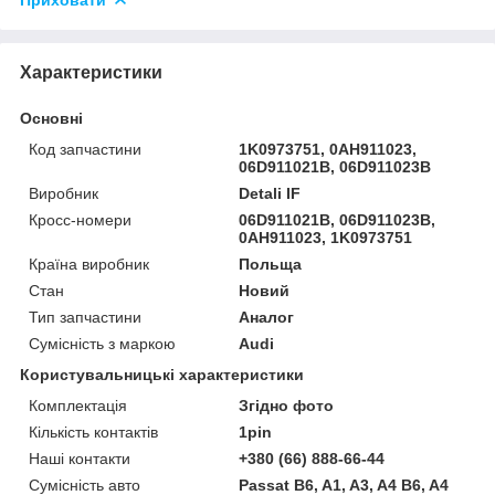
Приховати
Характеристики
Основні
Код запчастини
1K0973751, 0AH911023,
06D911021B, 06D911023B
Виробник
Detali IF
Кросс-номери
06D911021B, 06D911023B,
0AH911023, 1K0973751
Країна виробник
Польща
Стан
Новий
Тип запчастини
Аналог
Сумісність з маркою
Audi
Користувальницькі характеристики
Комплектація
Згідно фото
Кількість контактів
1pin
Наші контакти
+380 (66) 888-66-44
Сумісність авто
Passat B6, A1, A3, A4 B6, A4