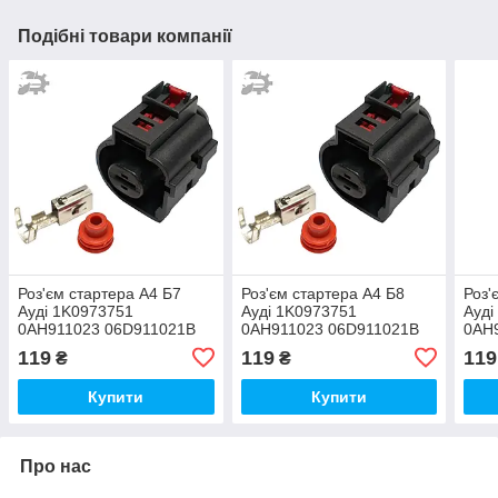
Подібні товари компанії
Роз'єм стартера А4 Б7
Роз'єм стартера А4 Б8
Роз'
Ауді 1K0973751
Ауді 1K0973751
Ауді
0AH911023 06D911021B
0AH911023 06D911021B
0AH
119
119
119
₴
₴
Купити
Купити
Про нас