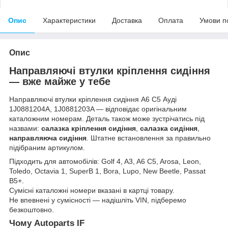
Опис
Характеристики
Доставка
Оплата
Умови п
Опис
Направляючі втулки кріплення сидіння
— вже майже у тебе
Направляючі втулки кріплення сидіння А6 С5 Ауді
1J0881204A, 1J0881203A — відповідає оригінальним
каталожним номерам. Деталь також може зустрічатись під
назвами:
салазка кріплення сидіння
,
салазка сидіння
,
направляюча сидіння
. Штатне встановлення за правильно
підібраним артикулом.
Підходить для автомобілів: Golf 4, A3, A6 C5, Arosa, Leon,
Toledo, Octavia 1, SuperB 1, Bora, Lupo, New Beetle, Passat
B5+.
Сумісні каталожні номери вказані в картці товару.
Не впевнені у сумісності — надішліть VIN, підберемо
безкоштовно.
Чому Autoparts IF