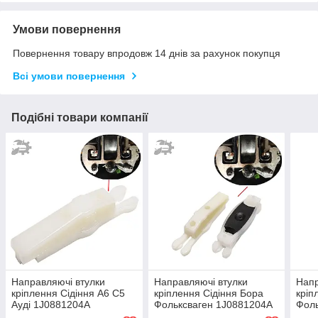
Умови повернення
Повернення товару впродовж 14 днів за рахунок покупця
Всі умови повернення
Подібні товари компанії
Направляючі втулки
Направляючі втулки
Напр
кріплення Сідіння А6 С5
кріплення Сідіння Бора
кріп
Ауді 1J0881204A
Фольксваген 1J0881204A
Фоль
1J0881203A комплект
1J08