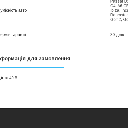
Passat B5
C4, A6 C5
умісність авто
Ibiza, Inc
Roomster,
Golf 2, Go
ермін гарантії
30 днів
нформація для замовлення
іна:
49 ₴