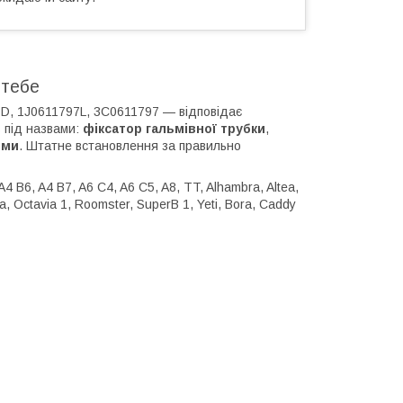
 тебе
7D, 1J0611797L, 3C0611797 — відповідає
 під назвами:
фіксатор гальмівної трубки
,
еми
. Штатне встановлення за правильно
4 B6, A4 B7, A6 C4, A6 C5, A8, TT, Alhambra, Altea,
ia, Octavia 1, Roomster, SuperB 1, Yeti, Bora, Caddy