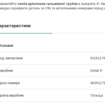
Замовляйте
cкоба кріплення гальмівної трубки
в Autoparts IF. 
видко перевірити деталь за VIN та каталожними номерами перед 
арактеристики
Основні
од запчастини
81161179
иробник
Detali IF
росс-номери
8K061179
раїна виробник
Польща