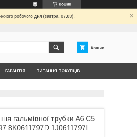
Кошик
ижчого робочого дня (завтра, 07.08).
Кошик
ГАРАНТІЯ
ПИТАННЯ ПОКУПЦІВ
ння гальмівної трубки А6 С5
797 8K0611797D 1J0611797L