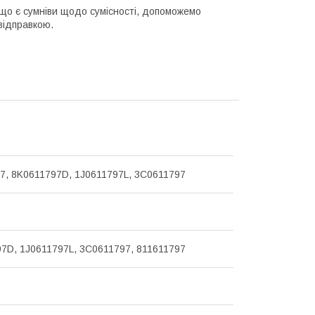
Якщо є сумніви щодо сумісності, допоможемо
відправкою.
7, 8K0611797D, 1J0611797L, 3C0611797
7D, 1J0611797L, 3C0611797, 811611797