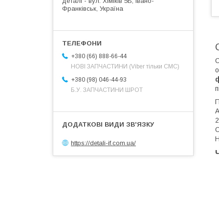
деталі - вул. Хіміків 5Б, Івано-
Франківськ, Україна
+380 (66) 888-66-44
C
НОВІ ЗАПЧАСТИНИ (Viber тільки СМС)
о
ф
+380 (98) 046-44-93
п
Б.У. ЗАПЧАСТИНИ ШРОТ
П
A
2
С
Н
https://detali-if.com.ua/