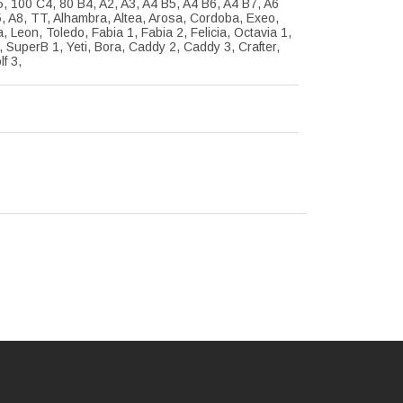
, 100 C4, 80 B4, A2, A3, A4 B5, A4 B6, A4 B7, A6
, A8, TT, Alhambra, Altea, Arosa, Cordoba, Exeo,
a, Leon, Toledo, Fabia 1, Fabia 2, Felicia, Octavia 1,
 SuperB 1, Yeti, Bora, Caddy 2, Caddy 3, Crafter,
lf 3,