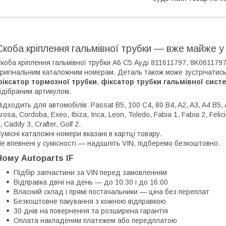
Cкоба кріплення гальмівної трубки — вже майже у
коба кріплення гальмівної трубки А6 С5 Ауді 811611797, 8K061179
ригінальним каталожним номерам. Деталь також може зустрічатись
іксатор тормозної трубки
,
фіксатор трубки гальмівної сист
ідібраним артикулом.
ідходить для автомобілів: Passat B5, 100 C4, 80 B4, A2, A3, A4 B5, A
rosa, Cordoba, Exeo, Ibiza, Inca, Leon, Toledo, Fabia 1, Fabia 2, Felic
, Caddy 3, Crafter, Golf 2.
умісні каталожні номери вказані в картці товару.
е впевнені у сумісності — надішліть VIN, підберемо безкоштовно.
Чому Autoparts IF
Підбір запчастини за VIN перед замовленням
Відправка двічі на день — до 10:30 і до 16:00
Власний склад і прямі постачальники — ціна без переплат
Безкоштовне пакування з кожною відправкою
30 днів на повернення та розширена гарантія
Оплата накладеним платежем або передплатою