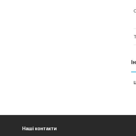
С
Т
І
Ц
Наші контакти