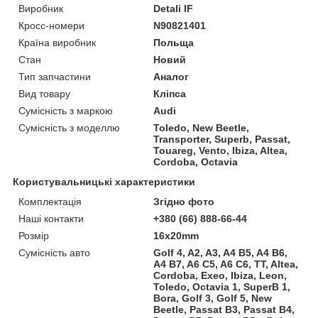
Виробник
Detali IF
Кросс-номери
N90821401
Країна виробник
Польща
Стан
Новий
Тип запчастини
Аналог
Вид товару
Кліпса
Сумісність з маркою
Audi
Сумісність з моделлю
Toledo, New Beetle,
Transporter, Superb, Passat,
Touareg, Vento, Ibiza, Altea,
Cordoba, Octavia
Користувальницькі характеристики
Комплектація
Згідно фото
Наші контакти
+380 (66) 888-66-44
Розмір
16х20mm
Сумісність авто
Golf 4, A2, A3, A4 B5, A4 B6,
A4 B7, A6 C5, A6 C6, TT, Altea,
Cordoba, Exeo, Ibiza, Leon,
Toledo, Octavia 1, SuperB 1,
Bora, Golf 3, Golf 5, New
Beetle, Passat B3, Passat B4,