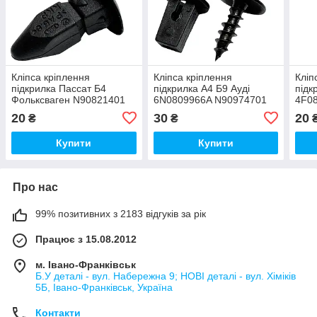
Кліпса кріплення
Кліпса кріплення
Кліп
підкрилка Пассат Б4
підкрилка А4 Б9 Ауді
підк
Фольксваген N90821401
6N0809966A N90974701
4F0
20
30
20
₴
₴
Купити
Купити
Про нас
99% позитивних з 2183 відгуків за рік
Працює з 15.08.2012
м. Івано-Франківськ
Б.У деталі - вул. Набережна 9; НОВІ деталі - вул. Хіміків
5Б, Івано-Франківськ, Україна
Контакти