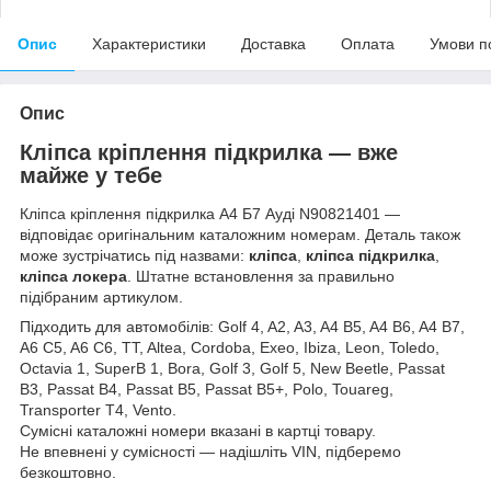
Опис
Характеристики
Доставка
Оплата
Умови п
Опис
Кліпса кріплення підкрилка — вже
майже у тебе
Кліпса кріплення підкрилка А4 Б7 Ауді N90821401 —
відповідає оригінальним каталожним номерам. Деталь також
може зустрічатись під назвами:
кліпса
,
кліпса підкрилка
,
кліпса локера
. Штатне встановлення за правильно
підібраним артикулом.
Підходить для автомобілів: Golf 4, A2, A3, A4 B5, A4 B6, A4 B7,
A6 C5, A6 C6, TT, Altea, Cordoba, Exeo, Ibiza, Leon, Toledo,
Octavia 1, SuperB 1, Bora, Golf 3, Golf 5, New Beetle, Passat
B3, Passat B4, Passat B5, Passat B5+, Polo, Touareg,
Transporter T4, Vento.
Сумісні каталожні номери вказані в картці товару.
Не впевнені у сумісності — надішліть VIN, підберемо
безкоштовно.