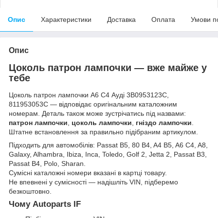
Опис
Характеристики
Доставка
Оплата
Умови п
Опис
Цоколь патрон лампочки — вже майже у
тебе
Цоколь патрон лампочки А6 С4 Ауді 3B0953123С,
811953053C — відповідає оригінальним каталожним
номерам. Деталь також може зустрічатись під назвами:
патрон лампочки
,
цоколь лампочки
,
гніздо лампочки
.
Штатне встановлення за правильно підібраним артикулом.
Підходить для автомобілів: Passat B5, 80 B4, A4 B5, A6 C4, A8,
Galaxy, Alhambra, Ibiza, Inca, Toledo, Golf 2, Jetta 2, Passat B3,
Passat B4, Polo, Sharan.
Сумісні каталожні номери вказані в картці товару.
Не впевнені у сумісності — надішліть VIN, підберемо
безкоштовно.
Чому Autoparts IF