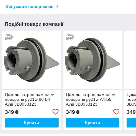
Всі умови повернення
Подібні товари компанії
Цоколь патрон лампочки
Цоколь патрон лампочки
Цоко
поворотів py21w 80 Б4
поворотів py21w А4 Б5
пово
Ауді 3B0953123
Ауді 3B0953123
3B0
811953053C
811953053C
349
349
349
₴
₴
Купити
Купити