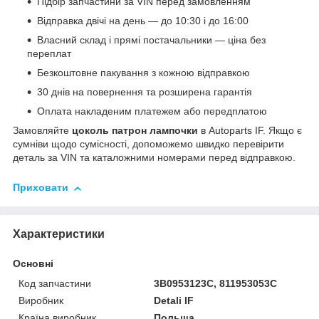
Підбір запчастини за VIN перед замовленням
Відправка двічі на день — до 10:30 і до 16:00
Власний склад і прямі постачальники — ціна без
переплат
Безкоштовне пакування з кожною відправкою
30 днів на повернення та розширена гарантія
Оплата накладеним платежем або передплатою
Замовляйте
цоколь патрон лампочки
в Autoparts IF. Якщо є
сумніви щодо сумісності, допоможемо швидко перевірити
деталь за VIN та каталожними номерами перед відправкою.
Приховати
Характеристики
Основні
Код запчастини
3B0953123С, 811953053C
Виробник
Detali IF
Країна виробник
Польща