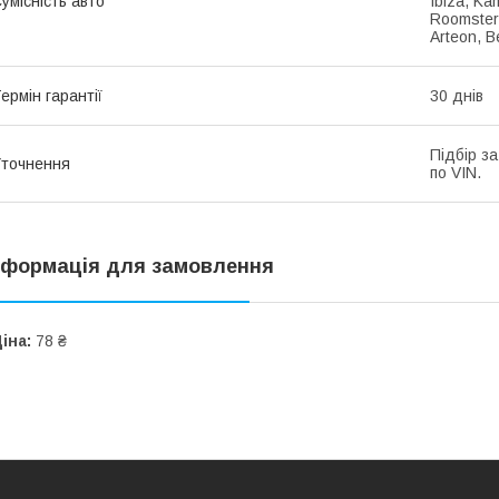
умісність авто
Ibiza, Ka
Roomster,
Arteon, B
ермін гарантії
30 днів
Підбір з
точнення
по VIN.
нформація для замовлення
іна:
78 ₴