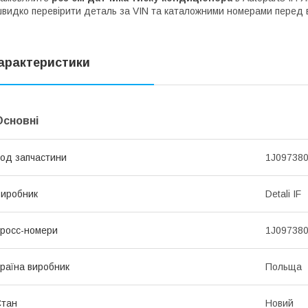
видко перевірити деталь за VIN та каталожними номерами перед 
арактеристики
Основні
од запчастини
1J09738
иробник
Detali IF
росс-номери
1J09738
раїна виробник
Польща
Стан
Новий