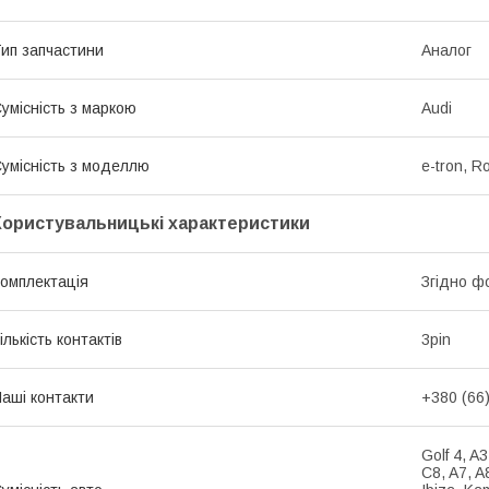
ип запчастини
Аналог
умісність з маркою
Audi
умісність з моделлю
e-tron, R
Користувальницькі характеристики
омплектація
Згідно ф
ількість контактів
3pin
аші контакти
+380 (66
Golf 4, A
C8, A7, A