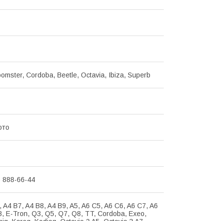
oomster, Cordoba, Beetle, Octavia, Ibiza, Superb
ото
) 888-66-44
3, A4 B7, A4 B8, A4 B9, A5, A6 C5, A6 C6, A6 C7, A6
8, E-Tron, Q3, Q5, Q7, Q8, TT, Cordoba, Exeo,