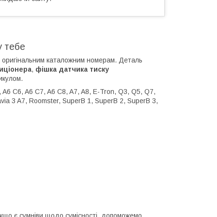
у тебе
є оригінальним каталожним номерам. Деталь
иціонера
,
фішка датчика тиску
икулом.
, A6 C6, A6 C7, A6 C8, A7, A8, E-Tron, Q3, Q5, Q7,
avia 3 A7, Roomster, SuperB 1, SuperB 2, SuperB 3,
 Якщо є сумніви щодо сумісності, допоможемо