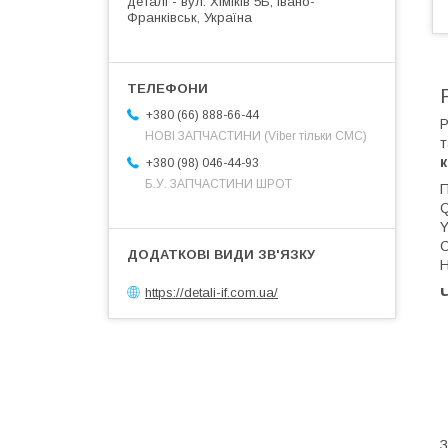
деталі - вул. Хіміків 5Б, Івано-
Франківськ, Україна
+380 (66) 888-66-44
Р
НОВІ ЗАПЧАСТИНИ (Viber тільки СМС)
т
+380 (98) 046-44-93
Б.У. ЗАПЧАСТИНИ ШРОТ
П
Q
Y
С
Н
https://detali-if.com.ua/