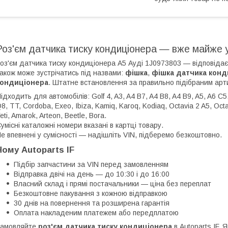
Роз'єм датчика тиску кондиціонера — вже майже 
оз'єм датчика тиску кондиціонера А5 Ауді 1J0973803 — відповіда
акож може зустрічатись під назвами:
фішка
,
фішка датчика конд
кондиціонера
. Штатне встановлення за правильно підібраним арт
ідходить для автомобілів: Golf 4, A3, A4 B7, A4 B8, A4 B9, A5, A6 C5
8, TT, Cordoba, Exeo, Ibiza, Kamiq, Karoq, Kodiaq, Octavia 2 A5, Oct
eti, Amarok, Arteon, Beetle, Bora.
умісні каталожні номери вказані в картці товару.
е впевнені у сумісності — надішліть VIN, підберемо безкоштовно.
Чому Autoparts IF
Підбір запчастини за VIN перед замовленням
Відправка двічі на день — до 10:30 і до 16:00
Власний склад і прямі постачальники — ціна без переплат
Безкоштовне пакування з кожною відправкою
30 днів на повернення та розширена гарантія
Оплата накладеним платежем або передплатою
Замовляйте
роз'єм датчика тиску кондиціонера
в Autoparts IF.