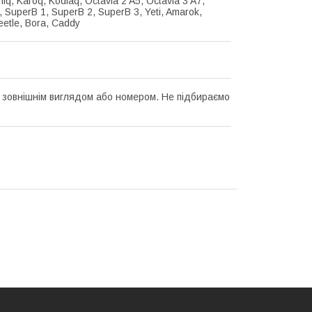
miq, Karoq, Kodiaq, Octavia 2 A5, Octavia 3 A7,
 SuperB 1, SuperB 2, SuperB 3, Yeti, Amarok,
eetle, Bora, Caddy
а зовнішнім виглядом або номером. Не підбираємо