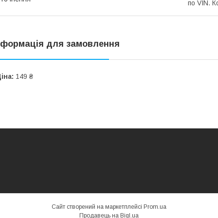
по VIN. 
нформація для замовлення
іна:
149 ₴
Сайт створений на маркетплейсі
Prom.ua
Продавець на Bigl.ua