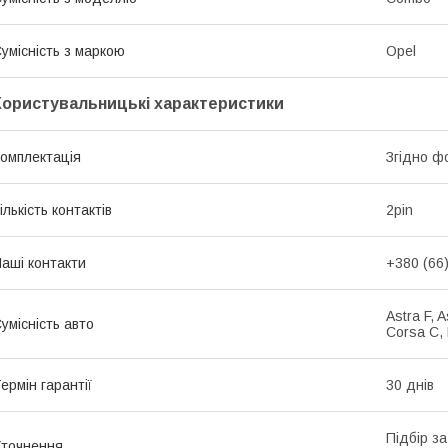
умісність з маркою
Opel
Користувальницькі характеристики
омплектація
Згідно ф
ількість контактів
2pin
аші контакти
+380 (66
Astra F, 
умісність авто
Corsa C, 
ермін гарантії
30 днів
Підбір з
точнення