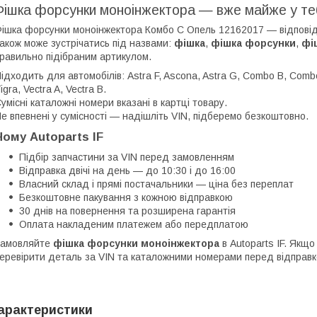
Фішка форсунки моноінжектора — вже майже у те
ішка форсунки моноінжектора Комбо С Опель 12162017 — відпові
акож може зустрічатись під назвами:
фішка
,
фішка форсунки
,
фі
равильно підібраним артикулом.
ідходить для автомобілів: Astra F, Ascona, Astra G, Combo B, Combo 
igra, Vectra A, Vectra B.
умісні каталожні номери вказані в картці товару.
е впевнені у сумісності — надішліть VIN, підберемо безкоштовно.
Чому Autoparts IF
Підбір запчастини за VIN перед замовленням
Відправка двічі на день — до 10:30 і до 16:00
Власний склад і прямі постачальники — ціна без переплат
Безкоштовне пакування з кожною відправкою
30 днів на повернення та розширена гарантія
Оплата накладеним платежем або передплатою
Замовляйте
фішка форсунки моноінжектора
в Autoparts IF. Якщ
еревірити деталь за VIN та каталожними номерами перед відправ
арактеристики