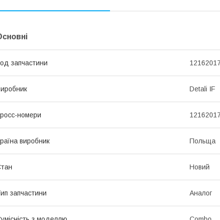
Основні
од запчастини
1216201
иробник
Detali IF
росс-номери
1216201
раїна виробник
Польща
Стан
Новий
ип запчастини
Аналог
умісність з моделлю
Combo