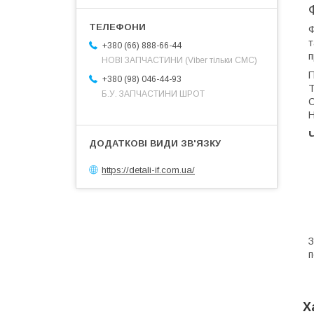
Ф
т
+380 (66) 888-66-44
п
НОВІ ЗАПЧАСТИНИ (Viber тільки СМС)
П
+380 (98) 046-44-93
T
Б.У. ЗАПЧАСТИНИ ШРОТ
С
Н
https://detali-if.com.ua/
п
Х