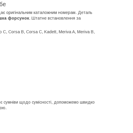
бе
дає оригінальним каталожним номерам. Деталь
шка форсунок
. Штатне встановлення за
C, Corsa B, Corsa C, Kadett, Meriva A, Meriva B,
о є сумніви щодо сумісності, допоможемо швидко
кою.