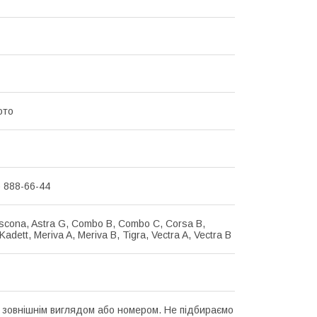
ото
) 888-66-44
Ascona, Astra G, Combo B, Combo C, Corsa B,
Kadett, Meriva A, Meriva B, Tigra, Vectra A, Vectra B
а зовнішнім виглядом або номером. Не підбираємо