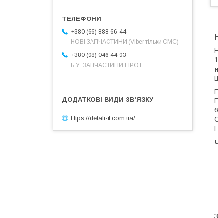
+380 (66) 888-66-44
НОВІ ЗАПЧАСТИНИ (Viber тільки СМС)
Н
+380 (98) 046-44-93
1
Б.У. ЗАПЧАСТИНИ ШРОТ
Ш
П
F
6
https://detali-if.com.ua/
С
Н