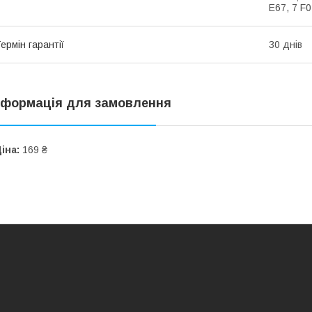
E67, 7 F0
ермін гарантії
30 днів
нформація для замовлення
іна:
169 ₴