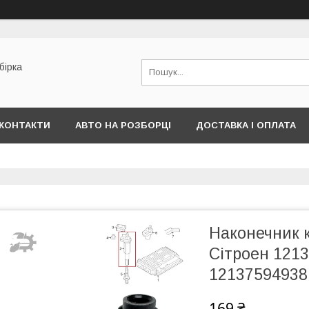
бірка
КОНТАКТИ
АВТО НА РОЗБОРЦІ
ДОСТАВКА І ОПЛАТА
Наконечник 
Сітроен 121
12137594938
169 ₴