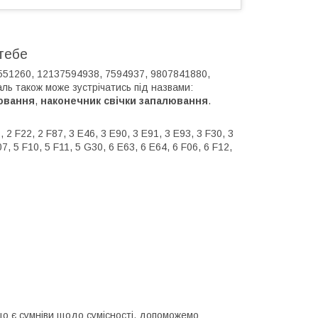
тебе
551260, 12137594938, 7594937, 9807841880,
ь також може зустрічатись під назвами:
ювання
,
наконечник свічки запалювання
.
 2 F22, 2 F87, 3 E46, 3 E90, 3 E91, 3 E93, 3 F30, 3
07, 5 F10, 5 F11, 5 G30, 6 E63, 6 E64, 6 F06, 6 F12,
кщо є сумніви щодо сумісності, допоможемо