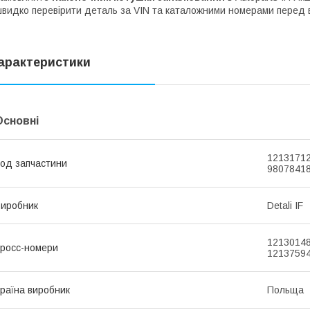
видко перевірити деталь за VIN та каталожними номерами перед 
арактеристики
Основні
12131712
од запчастини
98078418
иробник
Detali IF
12130148
росс-номери
12137594
раїна виробник
Польща