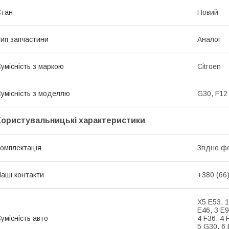
Стан
Новий
ип запчастини
Аналог
умісність з маркою
Citroen
умісність з моделлю
G30, F12
Користувальницькі характеристики
омплектація
Згідно ф
аші контакти
+380 (66
X5 E53, 1
E46, 3 E9
умісність авто
4 F36, 4 
5 G30, 6 