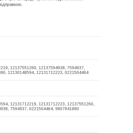
відправкою.
219, 12137551260, 12137594938, 7594937,
80, 12130148594, 12131712223, 0221504464
594, 12131712219, 12131712223, 12137551260,
938, 7594937, 0221504464, 9807841880