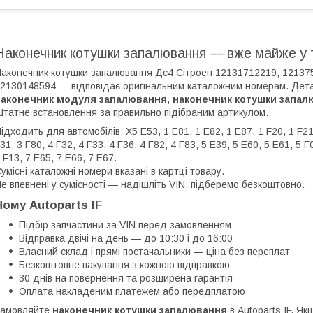
Наконечник котушки запалювання — вже майже у 
аконечник котушки запалювання Дс4 Сітроен 12131712219, 12137
2130148594 — відповідає оригінальним каталожним номерам. Детал
наконечник модуля запалювання
,
наконечник котушки запал
татне встановлення за правильно підібраним артикулом.
ідходить для автомобілів: X5 E53, 1 E81, 1 E82, 1 E87, 1 F20, 1 F21,
31, 3 F80, 4 F32, 4 F33, 4 F36, 4 F82, 4 F83, 5 E39, 5 E60, 5 E61, 5 F
 F13, 7 E65, 7 E66, 7 E67.
умісні каталожні номери вказані в картці товару.
е впевнені у сумісності — надішліть VIN, підберемо безкоштовно.
Чому Autoparts IF
Підбір запчастини за VIN перед замовленням
Відправка двічі на день — до 10:30 і до 16:00
Власний склад і прямі постачальники — ціна без переплат
Безкоштовне пакування з кожною відправкою
30 днів на повернення та розширена гарантія
Оплата накладеним платежем або передплатою
Замовляйте
наконечник котушки запалювання
в Autoparts IF. Я