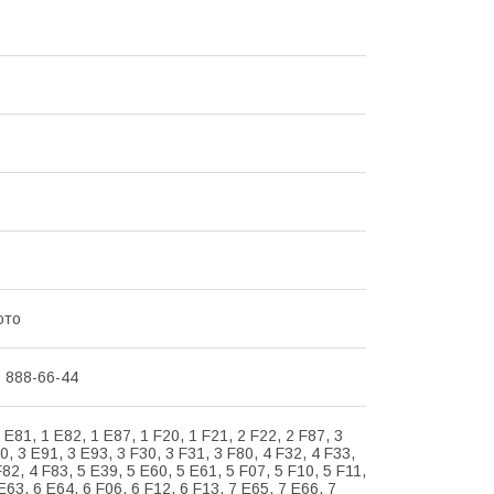
ото
) 888-66-44
 E81, 1 E82, 1 E87, 1 F20, 1 F21, 2 F22, 2 F87, 3
0, 3 E91, 3 E93, 3 F30, 3 F31, 3 F80, 4 F32, 4 F33,
F82, 4 F83, 5 E39, 5 E60, 5 E61, 5 F07, 5 F10, 5 F11,
E63, 6 E64, 6 F06, 6 F12, 6 F13, 7 E65, 7 E66, 7