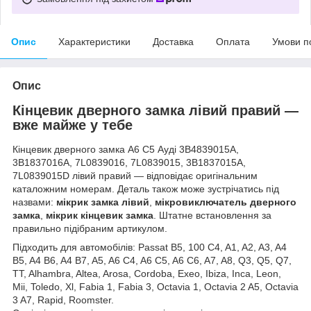
Опис
Характеристики
Доставка
Оплата
Умови п
Опис
Кінцевик дверного замка лівий правий —
вже майже у тебе
Кінцевик дверного замка А6 С5 Ауді 3B4839015A,
3B1837016A, 7L0839016, 7L0839015, 3B1837015A,
7L0839015D лівий правий — відповідає оригінальним
каталожним номерам. Деталь також може зустрічатись під
назвами:
мікрик замка лівий
,
мікровиключатель дверного
замка
,
мікрик кінцевик замка
. Штатне встановлення за
правильно підібраним артикулом.
Підходить для автомобілів: Passat B5, 100 C4, A1, A2, A3, A4
B5, A4 B6, A4 B7, A5, A6 C4, A6 C5, A6 C6, A7, A8, Q3, Q5, Q7,
TT, Alhambra, Altea, Arosa, Cordoba, Exeo, Ibiza, Inca, Leon,
Mii, Toledo, Xl, Fabia 1, Fabia 3, Octavia 1, Octavia 2 A5, Octavia
3 A7, Rapid, Roomster.