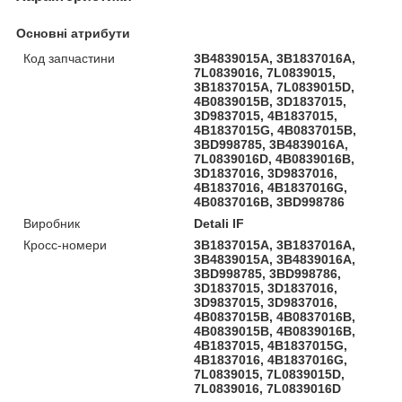
Основні атрибути
Код запчастини
3B4839015A, 3B1837016A,
7L0839016, 7L0839015,
3B1837015A, 7L0839015D,
4B0839015B, 3D1837015,
3D9837015, 4B1837015,
4B1837015G, 4B0837015B,
3BD998785, 3B4839016A,
7L0839016D, 4B0839016B,
3D1837016, 3D9837016,
4B1837016, 4B1837016G,
4B0837016B, 3BD998786
Виробник
Detali IF
Кросс-номери
3B1837015A, 3B1837016A,
3B4839015A, 3B4839016A,
3BD998785, 3BD998786,
3D1837015, 3D1837016,
3D9837015, 3D9837016,
4B0837015B, 4B0837016B,
4B0839015B, 4B0839016B,
4B1837015, 4B1837015G,
4B1837016, 4B1837016G,
7L0839015, 7L0839015D,
7L0839016, 7L0839016D