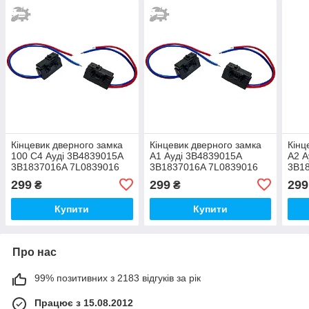
Кінцевик дверного замка
Кінцевик дверного замка
Кінц
100 С4 Ауді 3B4839015A
А1 Ауді 3B4839015A
А2 А
3B1837016A 7L0839016
3B1837016A 7L0839016
3B1
7L0839015 лівий правий
7L0839015 лівий правий
7L08
299
299
299
₴
₴
Купити
Купити
Про нас
99% позитивних з 2183 відгуків за рік
Працює з 15.08.2012