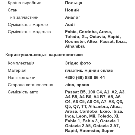
Країна виробник
Польща
Стан
Новий
Тип запчастини
Аналог
Сумісність з маркою
Audi
Сумісність з моделлю
Fabia, Cordoba, Arosa,
Toledo, XL, Octavia, Rapid,
Roomster, Altea, Passat, Ibiza,
Alhambra
Користувальницькі характеристики
Комплектація
Згідно фото
Матеріал
пластик, мідний сплав
Наші контакти
+380 (66) 888-66-44
Сторона встановлення
ліва, права
Сумісність авто
Passat B5, 100 C4, A1, A2, A3,
A4 B5, A4 B6, A4 B7, A5, A6
C4, A6 C5, A6 C6, A7, A8, Q3,
Q5, Q7, TT, Alhambra, Altea,
Arosa, Cordoba, Exeo, Ibiza,
Inca, Leon, Mii, Toledo, Xl,
Fabia 1, Fabia 3, Octavia 1,
Octavia 2 A5, Octavia 3 A7,
Rapid, Roomster, Super