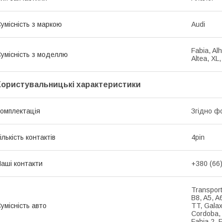
умісність з маркою
Audi
Fabia, Al
умісність з моделлю
Altea, XL
Користувальницькі характеристики
омплектація
Згідно ф
ількість контактів
4pin
аші контакти
+380 (66
Transport
B8, A5, A
умісність авто
TT, Galax
Cordoba, E
Fabia 2, 