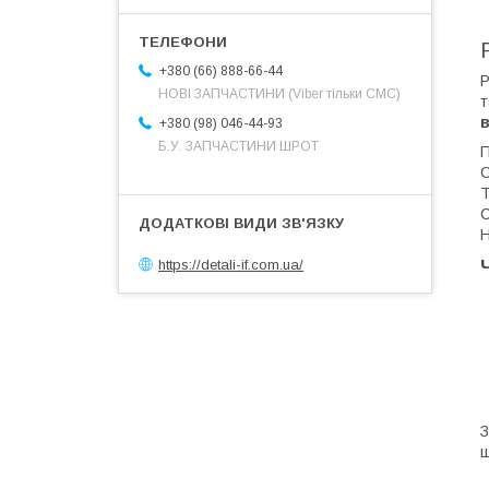
+380 (66) 888-66-44
Р
НОВІ ЗАПЧАСТИНИ (Viber тільки СМС)
т
в
+380 (98) 046-44-93
Б.У. ЗАПЧАСТИНИ ШРОТ
П
C
T
С
Н
https://detali-if.com.ua/
ш