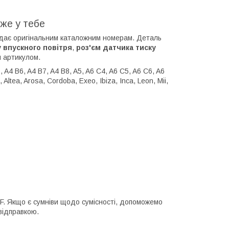
же у тебе
ідає оригінальним каталожним номерам. Деталь
 впускного повітря
,
роз'єм датчика тиску
м артикулом.
 A4 B6, A4 B7, A4 B8, A5, A6 C4, A6 C5, A6 C6, A6
ltea, Arosa, Cordoba, Exeo, Ibiza, Inca, Leon, Mii,
IF. Якщо є сумніви щодо сумісності, допоможемо
відправкою.