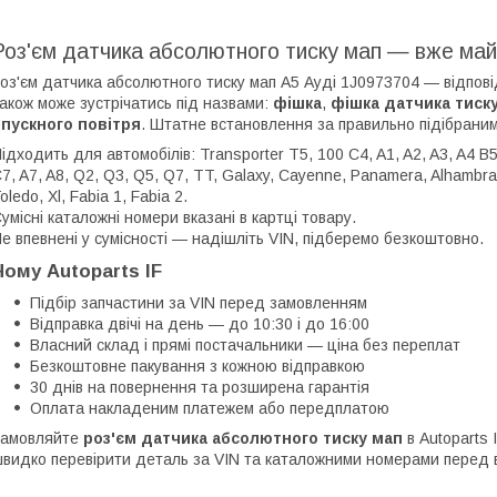
Роз'єм датчика абсолютного тиску мап — вже май
оз'єм датчика абсолютного тиску мап А5 Ауді 1J0973704 — відпов
акож може зустрічатись під назвами:
фішка
,
фішка датчика тиску
пускного повітря
. Штатне встановлення за правильно підібрани
ідходить для автомобілів: Transporter T5, 100 C4, A1, A2, A3, A4 B5,
7, A7, A8, Q2, Q3, Q5, Q7, TT, Galaxy, Cayenne, Panamera, Alhambra, A
oledo, Xl, Fabia 1, Fabia 2.
умісні каталожні номери вказані в картці товару.
е впевнені у сумісності — надішліть VIN, підберемо безкоштовно.
Чому Autoparts IF
Підбір запчастини за VIN перед замовленням
Відправка двічі на день — до 10:30 і до 16:00
Власний склад і прямі постачальники — ціна без переплат
Безкоштовне пакування з кожною відправкою
30 днів на повернення та розширена гарантія
Оплата накладеним платежем або передплатою
Замовляйте
роз'єм датчика абсолютного тиску мап
в Autoparts 
видко перевірити деталь за VIN та каталожними номерами перед 