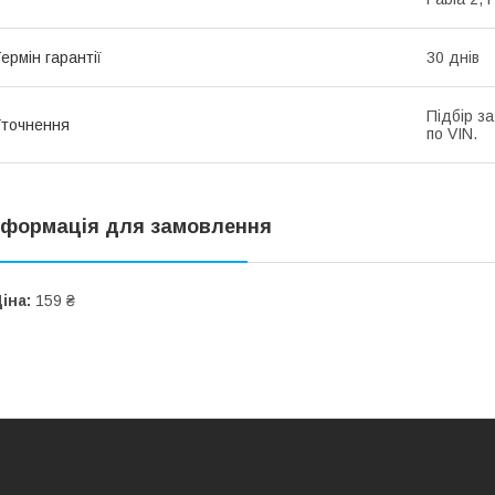
ермін гарантії
30 днів
Підбір з
точнення
по VIN.
нформація для замовлення
іна:
159 ₴