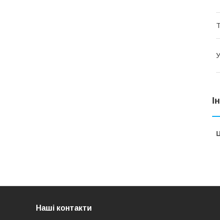
Т
У
І
Ц
Наші контакти