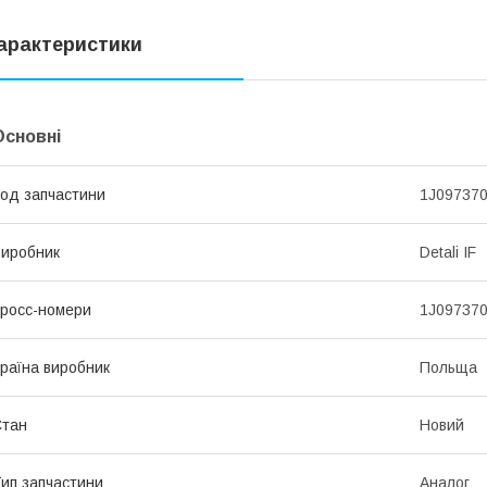
арактеристики
Основні
од запчастини
1J09737
иробник
Detali IF
росс-номери
1J09737
раїна виробник
Польща
Стан
Новий
ип запчастини
Аналог