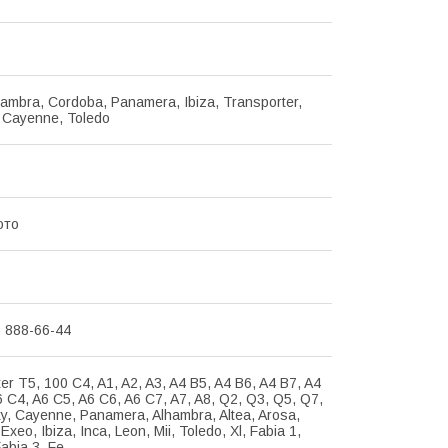
hambra, Cordoba, Panamera, Ibiza, Transporter,
, Cayenne, Toledo
ото
) 888-66-44
er T5, 100 C4, A1, A2, A3, A4 B5, A4 B6, A4 B7, A4
6 C4, A6 C5, A6 C6, A6 C7, A7, A8, Q2, Q3, Q5, Q7,
y, Cayenne, Panamera, Alhambra, Altea, Arosa,
xeo, Ibiza, Inca, Leon, Mii, Toledo, Xl, Fabia 1,
Fabia 3, Fe