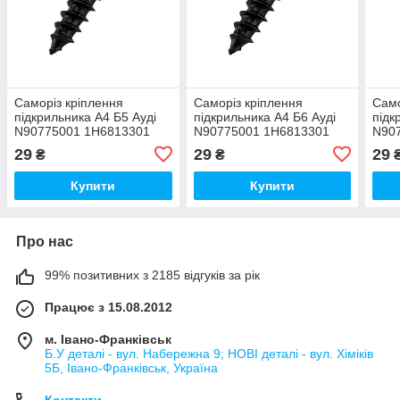
Саморіз кріплення
Саморіз кріплення
Само
підкрильника А4 Б5 Ауді
підкрильника А4 Б6 Ауді
підк
N90775001 1H6813301
N90775001 1H6813301
N90
1H6898459B N90972801
1H6898459B N90972801
1H6
29
29
29
₴
₴
Купити
Купити
Про нас
99% позитивних з 2185 відгуків за рік
Працює з 15.08.2012
м. Івано-Франківськ
Б.У деталі - вул. Набережна 9; НОВІ деталі - вул. Хіміків
5Б, Івано-Франківськ, Україна
Контакти