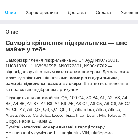
Опис
Характеристики
Доставка
Оплата
Умови п
Опис
Саморіз кріплення підкрильника — вже
майже у тебе
Саморіз кріплення підкрильника А6 С4 Ауді N90775001,
1H6813301, 1H6898459B, N90972801, N90648702 —
відповідає оригінальним каталожним номерам. Деталь також
може зустрічатись під назвами:
саморіз підкрильника
,
саморіз підкрилка
,
саморіз локера
. Штатне встановлення
за правильно підібраним артикулом.
Підходить для автомобілів: Q5, 100 C4, 80 B4, A1, A2, A3, A4
B5, A4 B6, A4 B7, A4 B8, A4 B9, A5, A6 C4, A6 C5, A6 C6, A6 C7,
A6 C8, A7, A8, Q2, Q3, Q7, Q8, TT, Alhambra, Altea, Alteca,
Arosa, Ateca, Cordoba, Exeo, Ibiza, Inca, Leon, Mii, Toledo, Xl,
Citigo, Fabia 1, Fabia 2.
Сумісні каталожні номери вказані в картці товару.
Не впевнені у сумісності — надішліть VIN, підберемо