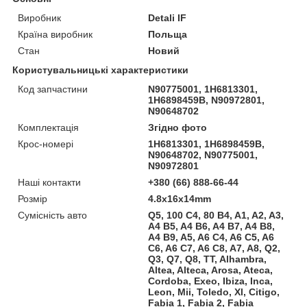
Виробник
Detali IF
Країна виробник
Польща
Стан
Новий
Користувальницькі характеристики
Код запчастини
N90775001, 1H6813301,
1H6898459B, N90972801,
N90648702
Комплектація
Згідно фото
Крос-номері
1H6813301, 1H6898459B,
N90648702, N90775001,
N90972801
Наші контакти
+380 (66) 888-66-44
Розмір
4.8x16x14mm
Сумісність авто
Q5, 100 C4, 80 B4, A1, A2, A3,
A4 B5, A4 B6, A4 B7, A4 B8,
A4 B9, A5, A6 C4, A6 C5, A6
C6, A6 C7, A6 C8, A7, A8, Q2,
Q3, Q7, Q8, TT, Alhambra,
Altea, Alteca, Arosa, Ateca,
Cordoba, Exeo, Ibiza, Inca,
Leon, Mii, Toledo, Xl, Citigo,
Fabia 1, Fabia 2, Fabia